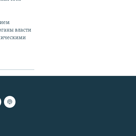
нием
рганы власти
ихическими