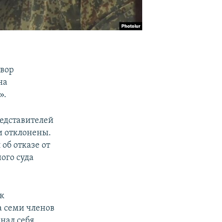
овор
на
».
редставителей
и отклонены.
об отказе от
ого суда
к
а семи членов
нал себя