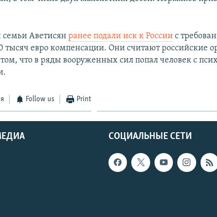
 семьи Аветисян
ранее подали иск к России
с требова
0 тысяч евро компенсации. Они считают российские о
том, что в ряды вооруженных сил попал человек с пс
и.
ся
Follow us
Print
МЕДИА
СОЦИАЛЬНЫЕ СЕТИ