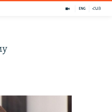
ENG
ՀԱՅ
му