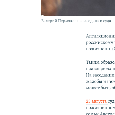
Валерий Пермяков на заседании суда
Апелляционны
российскому
пожизненный 
Таким образо
правопреемни
На заседании
жалобы и неж
может быть о
23 августа
суд
пожизненному
семьи Аветис