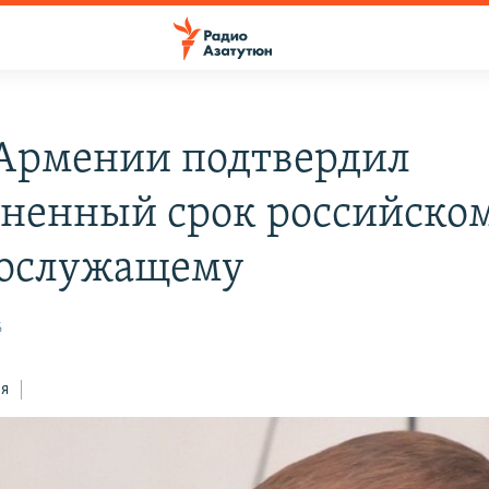
 Армении подтвердил
ненный срок российско
ослужащему
6
ся