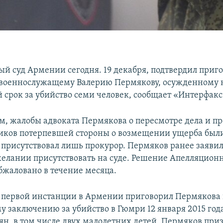
й суд Армении сегодня. 19 декабря, подтвердил приг
 военнослужащему Валерию Пермякову, осужденному 
срок за убийство семи человек, сообщает «Интерфакс
м, жалобы адвоката Пермякова о пересмотре дела и п
ков потерпевшей стороны о возмещении ущерба был
 присутствовал лишь прокурор. Пермяков ранее заявил 
елании присутствовать на суде. Решение Апелляционн
бжаловано в течение месяца.
 первой инстанции в Армении приговорил Пермякова 
 заключению за убийство в Гюмри 12 января 2015 год
ян, в том числе двух малолетних детей. Пермяков приз