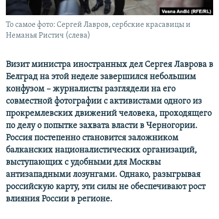
Հայերեն
То самое фото: Сергей Лавров, сербские красавицы и
English
Неманья Ристич (слева)
Русский
Визит министра иностранных дел Сергея Лаврова в
Белград на этой неделе завершился небольшим
Все сайты Радио Азатутюн
конфузом – журналисты разглядели на его
совместной фотографии с активистами одного из
прокремлевских движений человека, проходящего
по делу о попытке захвата власти в Черногории.
Россия постепенно становится заложником
балканских националистических организаций,
выступающих с удобными для Москвы
антизападными лозунгами. Однако, разыгрывая
российскую карту, эти силы не обеспечивают рост
влияния России в регионе.