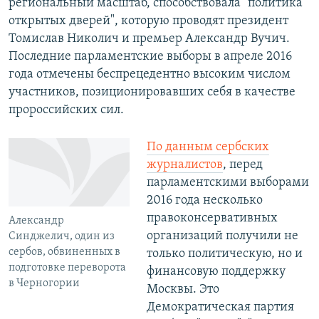
региональный масштаб, способствовала "политика
открытых дверей", которую проводят президент
Томислав Николич и премьер Александр Вучич.
Последние парламентские выборы в апреле 2016
года отмечены беспрецедентно высоким числом
участников, позиционировавших себя в качестве
пророссийских сил.
По данным сербских
журналистов
, перед
парламентскими выборами
2016 года несколько
правоконсервативных
Александр
организаций получили не
Синджелич, один из
сербов, обвиненных в
только политическую, но и
подготовке переворота
финансовую поддержку
в Черногории
Москвы. Это
Демократическая партия