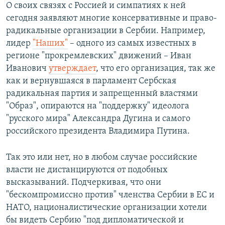
О своих связях с Россией и симпатиях к ней
сегодня заявляют многие консервативные и право-
радикальные организации в Сербии. Например,
лидер
"Наших"
– одного из самых известных в
регионе "прокремлевских" движений – Иван
Иванович
утверждает
, что его организация, так же
как и вернувшаяся в парламент Сербская
радикальная партия и запрещенный властями
"Образ", опираются на "поддержку" идеолога
"русского мира" Александра Дугина и самого
российского президента Владимира Путина.
Так это или нет, но в любом случае российские
власти не дистанцируются от подобных
высказываний. Подчеркивая, что они
"бескомпромиссно против" членства Сербии в ЕС и
НАТО, националистические организации хотели
бы видеть Сербию "под дипломатической и