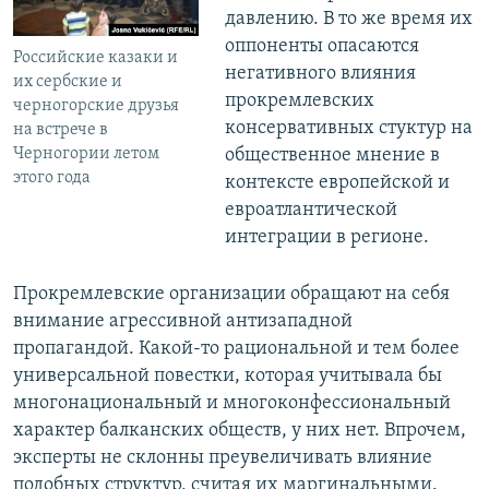
давлению. В то же время их
оппоненты опасаются
Российские казаки и
негативного влияния
их сербские и
прокремлевских
черногорские друзья
консервативных стуктур на
на встрече в
Черногории летом
общественное мнение в
этого года
контексте европейской и
евроатлантической
интеграции в регионе.
Прокремлевские организации обращают на себя
внимание агрессивной антизападной
пропагандой. Какой-то рациональной и тем более
универсальной повестки, которая учитывала бы
многонациональный и многоконфессиональный
характер балканских обществ, у них нет. Впрочем,
эксперты не склонны преувеличивать влияние
подобных структур, считая их маргинальными.