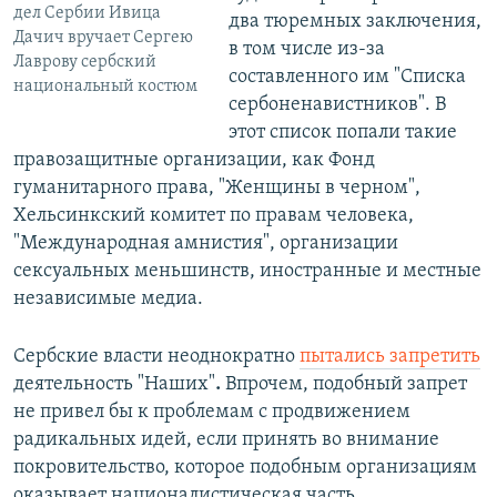
дел Сербии Ивица
два тюремных заключения,
Дачич вручает Сергею
в том числе из-за
Лаврову сербский
составленного им "Списка
национальный костюм
сербоненавистников". В
этот список попали такие
правозащитные организации, как Фонд
гуманитарного права, "Женщины в черном",
Хельсинкский комитет по правам человека,
"Международная амнистия", организации
сексуальных меньшинств, иностранные и местные
независимые медиа.
Сербские власти неоднократно
пытались запретить
деятельность "Наших"
.
Впрочем, подобный запрет
не привел бы к проблемам с продвижением
радикальных идей, если принять во внимание
покровительство, которое подобным организациям
оказывает националистическая часть