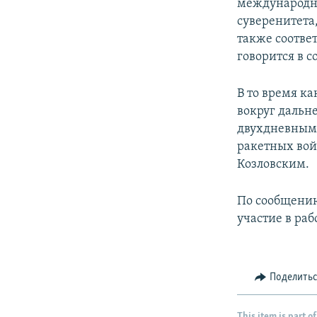
международно
суверенитета
также соотве
говорится в 
В то время к
вокруг дальн
двухдневным 
ракетных вой
Козловским.
По сообщению
участие в ра
Поделить
This item is part of