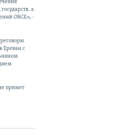
печения
государств, а
ений ОБСЕ», -
ереговоры
в Ереван с
льником
адием
не примет