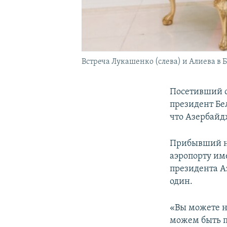
Встреча Лукашенко (слева) и Алиева в Ба
Посетивший 
президент Бе
что Азербайд
Прибывший на
аэропорту им
президента А
один.
«Вы можете н
можем быть п