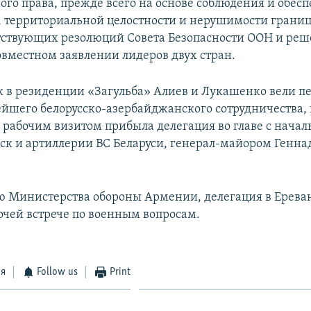
го права, прежде всего на основе соблюдения и обес
, территориальной целостности и нерушимости границ 
тствующих резолюций Совета Безопасности ООН и реш
совместном заявлении лидеров двух стран.
ак в резиденции «Загульба» Алиев и Лукашенко вели п
ейшего белорусско-азербайджанского сотрудничества, 
рабочим визитом прибыла делегация во главе с нача
ск и артиллерии ВС Беларуси, генерал-майором Генн
 Министерства обороны Армении, делегация в Ерева
бочей встрече по военным вопросам.
ся
Follow us
Print