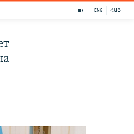
ENG
ՀԱՅ
ет
на