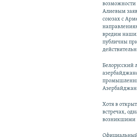
возможности в
Алиевым заяв
союзах с Арм
направлениям
вредим нашим
публичны при
действительн
Белорусский 
азербайджанс
промышленных
Азербайджана
Хотя в откры
встречах, од
возникшими 
Официальный