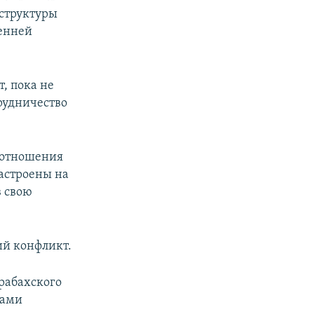
 структуры
ренней
, пока не
рудничество
о отношения
астроены на
в свою
ий конфликт.
рабахского
мами