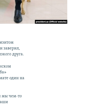
визитом
и заверил,
зкого друга.
инском
ба»
мате один на
и мы чем-то
Наши