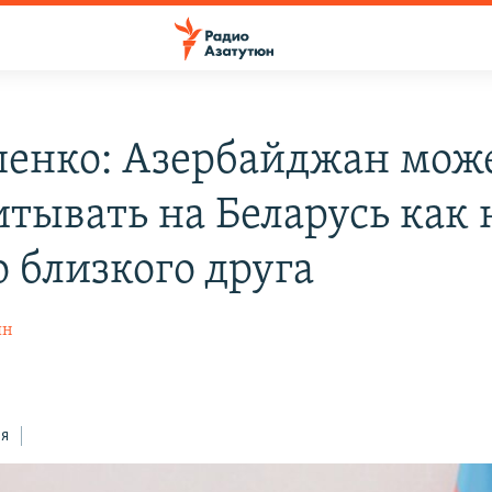
енко: Азербайджан мож
итывать на Беларусь как 
о близкого друга
ян
ся