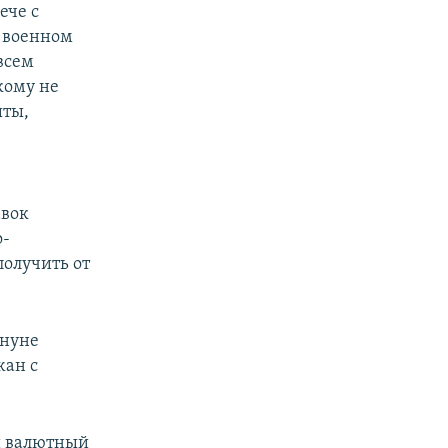
ече с
и военном
всем
кому не
ыты,
авок
о-
получить от
ануне
жан с
й валютный