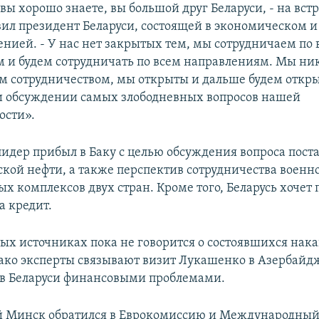
ы хорошо знаете, вы большой друг Беларуси, - на встр
ил президент Беларуси, состоящей в экономическом 
енией. - У нас нет закрытых тем, мы сотрудничаем по 
 и будем сотрудничать по всем направлениям. Мы ни
 сотрудничеством, мы открыты и дальше будем откр
 обсуждении самых злободневных вопросов нашей
ости».
лидер прибыл в Баку с целью обсуждения вопроса пост
кой нефти, а также перспектив сотрудничества военн
 комплексов двух стран. Кроме того, Беларусь хочет 
 кредит.
тых источниках пока не говорится о состоявшихся нак
нако эксперты связывают визит Лукашенко в Азербайд
в Беларуси финансовыми проблемами.
 Минск обратился в Еврокомиссию и Международны