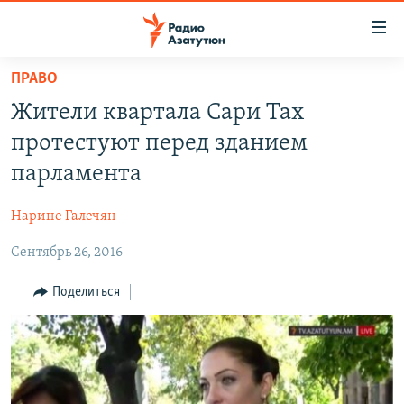
Ссылки
доступа
Перейти
ПРАВО
к
ГЛАВНАЯ
Жители квартала Сари Тах
основному
НОВОСТИ
содержанию
протестуют перед зданием
ПОЛИТИКА
Перейти
парламента
к
ОБЩЕСТВО
основной
Нарине Галечян
ЭКОНОМИКА
навигации
Перейти
Сентябрь 26, 2016
РЕГИОН
к
НАГОРНЫЙ КАРАБАХ
Поделиться
поиску
КУЛЬТУРА
СПОРТ
АРХИВ