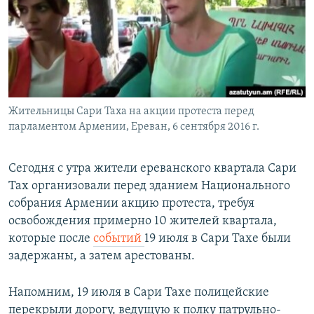
Հայերեն
English
Русский
Жительницы Сари Таха на акции протеста перед
Все сайты Радио Азатутюн
парламентом Армении, Ереван, 6 сентября 2016 г.
Сегодня с утра жители ереванского квартала Сари
Тах организовали перед зданием Национального
собрания Армении акцию протеста, требуя
освобождения примерно 10 жителей квартала,
которые после
событий
19 июля в Сари Тахе были
задержаны, а затем арестованы.
Напомним, 19 июля в Сари Тахе полицейские
перекрыли дорогу, ведущую к полку патрульно-