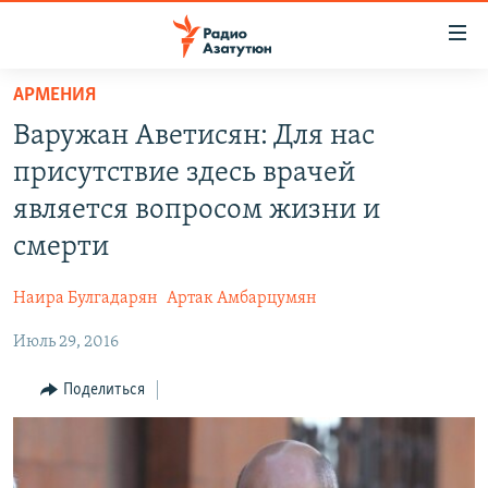
Ссылки
доступа
Перейти
АРМЕНИЯ
к
ГЛАВНАЯ
Варужан Аветисян: Для нас
основному
НОВОСТИ
содержанию
присутствие здесь врачей
ПОЛИТИКА
Перейти
является вопросом жизни и
к
ОБЩЕСТВО
смерти
основной
ЭКОНОМИКА
навигации
Наира Булгадарян
Артак Амбарцумян
Перейти
РЕГИОН
к
Июль 29, 2016
НАГОРНЫЙ КАРАБАХ
поиску
КУЛЬТУРА
Поделиться
СПОРТ
АРХИВ