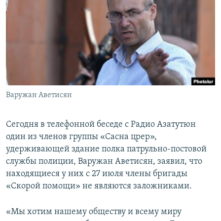
Հայերեն
English
Русский
Все сайты Радио Азатутюн
Варужан Аветисян
Сегодня в телефонной беседе с Радио Азатутюн
один из членов группы «Сасна црер»,
удерживающей здание полка патрульно-постовой
службы полиции, Варужан Аветисян, заявил, что
находящиеся у них с 27 июля члены бригады
«Скорой помощи» не являются заложниками.
«Мы хотим нашему обществу и всему миру