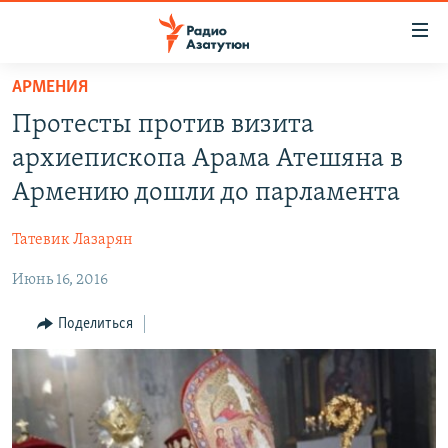
Ссылки
доступа
Перейти
АРМЕНИЯ
к
ГЛАВНАЯ
Протесты против визита
основному
НОВОСТИ
содержанию
архиепископа Арама Атешяна в
ПОЛИТИКА
Перейти
Армению дошли до парламента
к
ОБЩЕСТВО
основной
Татевик Лазарян
ЭКОНОМИКА
навигации
Перейти
Июнь 16, 2016
РЕГИОН
к
НАГОРНЫЙ КАРАБАХ
Поделиться
поиску
КУЛЬТУРА
СПОРТ
АРХИВ