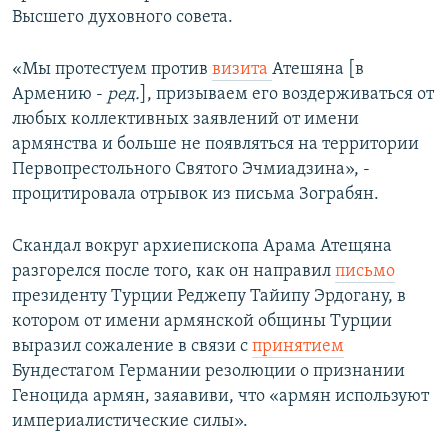
Высшего духовного совета.
«Мы протестуем против
визита
Атешяна [в
Армению -
ред.
], призываем его воздерживаться от
любых коллективных заявлений от имени
армянства и больше не появляться на территории
Первопрестольного Святого Эчмиадзина», -
процитировала отрывок из письма Зограбян.
Скандал вокруг архиепископа Арама Атещяна
разгорелся после того, как он направил
письмо
президенту Турции Реджепу Тайипу Эрдогану, в
котором от имени армянской общины Турции
выразил сожаление в связи с
принятием
Бундестагом Германии резолюции о признании
Геноцида армян, заяавиви, что «армян используют
империалистические силы».