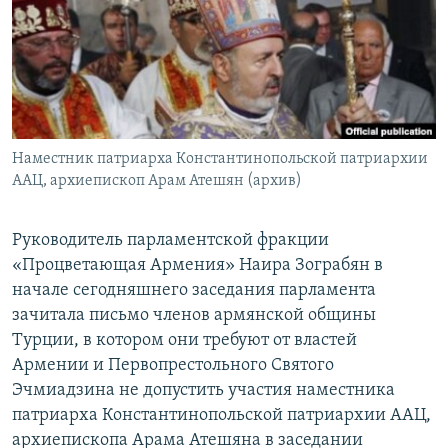
Հայերեն
English
Русский
Наместник патриарха Константинопольской патриархии
Все сайты Радио Азатутюн
ААЦ, архиепископ Арам Атешян (архив)
Руководитель парламентской фракции
«Процветающая Армения» Наира Зограбян в
начале сегодняшнего заседания парламента
зачитала письмо членов армянской общины
Турции, в котором они требуют от властей
Армении и Первопрестольного Святого
Эчмиадзина не допустить участия наместника
патриарха Константинопольской патриархии ААЦ,
архиепископа Арама Атешяна в заседании