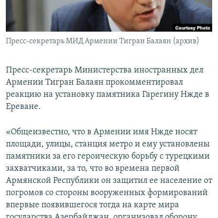
Հայերեն
English
Пресс-секретарь МИД Армении Тигран Балаян (архив)
Русский
Пресс-секретарь Министерства иностранных дел
Все сайты Радио Азатутюн
Армении Тигран Балаян прокомментировал
реакцию на установку памятника Гарегину Нжде в
Ереване.
«Общеизвестно, что в Армении имя Нжде носят
площади, улицы, станция метро и ему установлены
памятники за его героическую борьбу с турецкими
захватчиками, за то, что во времена первой
Армянской Республики он защитил ее население от
погромов со стороны вооруженных формирований
впервые появившегося тогда на карте мира
государства Азербайджан, организовал оборону