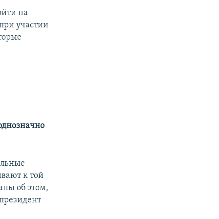
ойти на
 при участии
оторые
 однозначно
альные
вают к той
ны об этом,
 президент