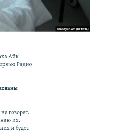
аха Айк
тервью Радио
икованы
 не говорят.
знаю их.
ния и будет