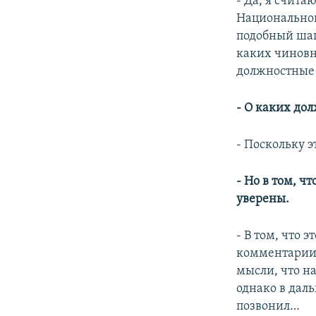
- Да, я счита
Национальног
подобный шаг
каких чиновн
должностные 
- О каких до
- Поскольку э
- Но в том, ч
уверены.
- В том, что 
комментарии 
мысли, что н
однако в дал
позвонил…