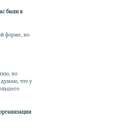
ас были в
ой форме, но
нию, но
 думаю, что у
большего
о организации