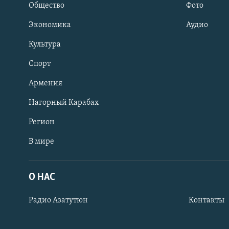
Общество
Фото
Экономика
Аудио
Культура
Спорт
Армения
Нагорный Карабах
Регион
В мире
Հայերեն
English
О НАС
Русский
Радио Азатутюн
Контакты
Все сайты Радио Азатутюн