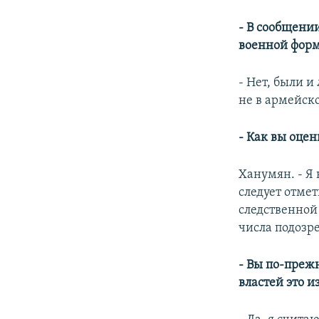
- В сообщени
военной фор
- Нет, были и
не в армейско
- Как вы оцен
Ханумян. - Я 
следует отмет
следственной
числа подозр
- Вы по-прежн
властей это 