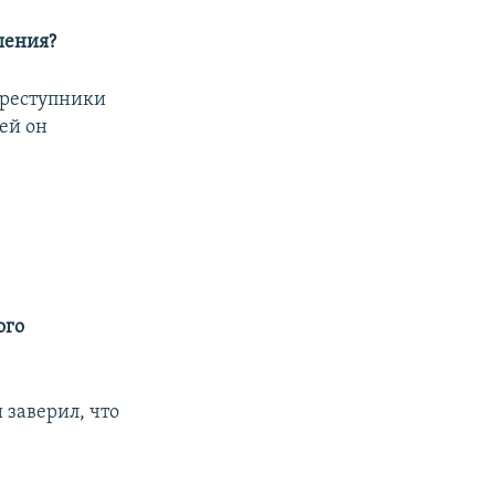
ошения?
 преступники
ней он
ого
 заверил, что