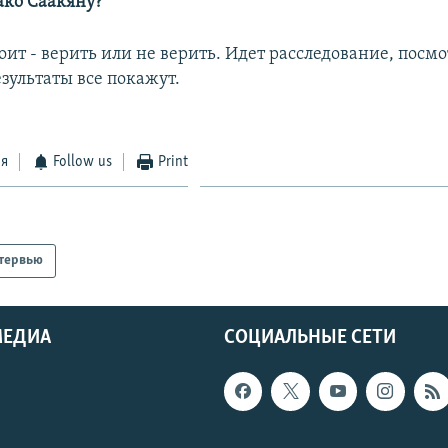
ако Саакяну?
тоит - верить или не верить. Идет расследование, посм
езультаты все покажут.
ся
Follow us
Print
тервью
МЕДИА
СОЦИАЛЬНЫЕ СЕТИ