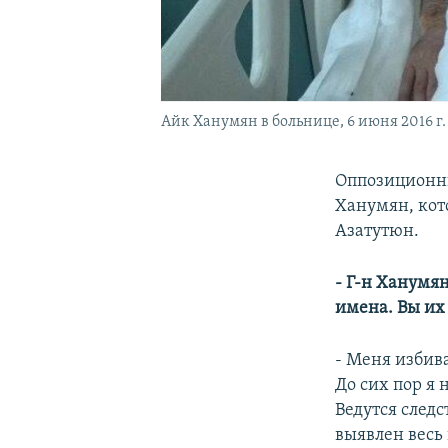
Айк Ханумян в больнице, 6 июня 2016 г.
Оппозиционны
Ханумян, кот
Азатутюн.
- Г-н Ханумя
имена. Вы их
- Меня избива
До сих пор я 
Ведутся следс
выявлен весь