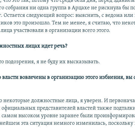
ю, что это так, потому что средь бела дня, перед зданием
о собрания ни одна группа в Арцахе не рискнула бы п
. Остается следующий вопрос: выяснить, с ведома или
иков это произошло. Тем не менее, я считаю, что нек
лица участвовали в организации всего этого.
лжностных лицах идет речь?
то подозрения, я не буду их высказывать.
то власти вовлечены в организацию этого избиения, вы
это некоторые должностные лица, я уверен. И первонач
официальных представителей властей также подталки
а самом высоком уровне заранее были проинформирова
ьнейшем эта ситуация немного изменилась, поскольку