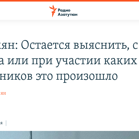
ян: Остается выяснить, с
а или при участии каких
ников это произошло
нян
ся