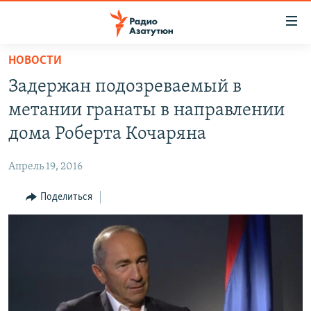
Ссылки
доступа
Перейти
НОВОСТИ
к
ГЛАВНАЯ
Задержан подозреваемый в
основному
НОВОСТИ
содержанию
метании гранаты в направлении
ПОЛИТИКА
Перейти
дома Роберта Кочаряна
к
ОБЩЕСТВО
основной
Апрель 19, 2016
ЭКОНОМИКА
навигации
Перейти
Поделиться
РЕГИОН
к
НАГОРНЫЙ КАРАБАХ
поиску
КУЛЬТУРА
СПОРТ
АРХИВ