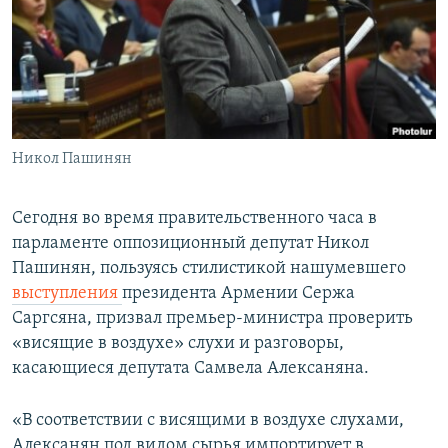
Հայերեն
English
Русский
Никол Пашинян
Все сайты Радио Азатутюн
Сегодня во время правительственного часа в
парламенте оппозиционный депутат Никол
Пашинян, пользуясь стилистикой нашумевшего
выступления
президента Армении Сержа
Саргсяна, призвал премьер-министра проверить
«висящие в воздухе» слухи и разговоры,
касающиеся депутата Самвела Алексаняна.
«В соответствии с висящими в воздухе слухами,
Алексанян под видом сырья импортирует в