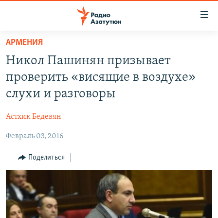
Ссылки
доступа
Перейти
АРМЕНИЯ
к
ГЛАВНАЯ
Никол Пашинян призывает
основному
НОВОСТИ
содержанию
проверить «висящие в воздухе»
ПОЛИТИКА
Перейти
слухи и разговоры
к
ОБЩЕСТВО
основной
Астхик Бедевян
ЭКОНОМИКА
навигации
Перейти
Февраль 03, 2016
РЕГИОН
к
НАГОРНЫЙ КАРАБАХ
Поделиться
поиску
КУЛЬТУРА
СПОРТ
АРХИВ