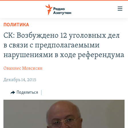
Ссылки
доступа
Перейти
ПОЛИТИКА
к
ГЛАВНАЯ
СК: Возбуждено 12 уголовных дел
основному
НОВОСТИ
содержанию
в связи с предполагаемыми
ПОЛИТИКА
Перейти
нарушениями в ходе референдума
к
ОБЩЕСТВО
основной
Ованнес Мовсисян
ЭКОНОМИКА
навигации
Перейти
Декабрь 14, 2015
РЕГИОН
к
НАГОРНЫЙ КАРАБАХ
Поделиться
поиску
КУЛЬТУРА
СПОРТ
АРХИВ