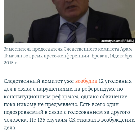
Հայերեն
English
Русский
Заместитель председателя Следственного комитета Арам
Все сайты Радио Азатутюн
Тамазян во время пресс-конференции, Ереван, 14декабря
2015 г.
Следственный комитет уже
возбудил
12 уголовных
дел в связи с нарушениями на референдуме по
конституционным реформам, однако обвинение
пока никому не предъявлено. Есть всего один
подозреваемый в связи с голосованием за другого
человека. По 135 случаям СК отказал в возбуждении
дела.