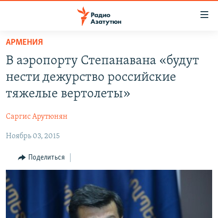
Ссылки
доступа
Перейти
АРМЕНИЯ
к
ГЛАВНАЯ
В аэропорту Степанавана «будут
основному
НОВОСТИ
содержанию
нести дежурство российские
ПОЛИТИКА
Перейти
тяжелые вертолеты»
к
ОБЩЕСТВО
основной
Саргис Арутюнян
ЭКОНОМИКА
навигации
Перейти
Ноябрь 03, 2015
РЕГИОН
к
НАГОРНЫЙ КАРАБАХ
Поделиться
поиску
КУЛЬТУРА
СПОРТ
АРХИВ