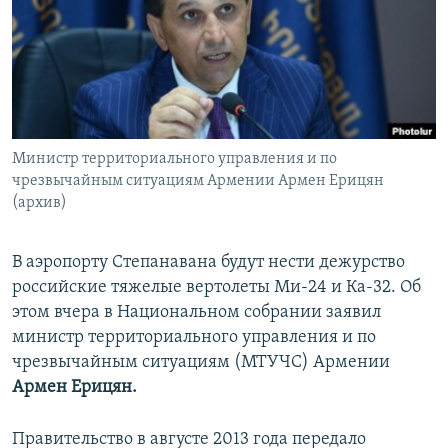
Հայերեն
English
Русский
Министр территориального управления и по
Все сайты Радио Азатутюн
чрезвычайным ситуациям Армении Армен Ерицян
(архив)
В аэропорту Степанавана будут нести дежурство
российские тяжелые вертолеты Ми-24 и Ка-32. Об
этом вчера в Национальном собрании заявил
министр территориального управления и по
чрезвычайным ситуациям (МТУЧС) Армении
Армен Ерицян.
Правительство в августе 2013 года передало