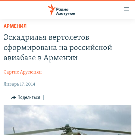
Ссылки
доступа
Перейти
АРМЕНИЯ
к
ГЛАВНАЯ
Эскадрилья вертолетов
основному
НОВОСТИ
содержанию
сформирована на российской
ПОЛИТИКА
Перейти
авиабазе в Армении
к
ОБЩЕСТВО
основной
Саргис Арутюнян
ЭКОНОМИКА
навигации
Перейти
Январь 17, 2014
РЕГИОН
к
НАГОРНЫЙ КАРАБАХ
Поделиться
поиску
КУЛЬТУРА
СПОРТ
АРХИВ