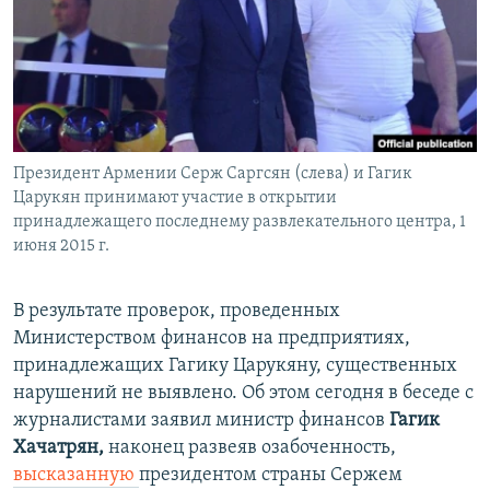
Հայերեն
English
Русский
Президент Армении Серж Саргсян (слева) и Гагик
Все сайты Радио Азатутюн
Царукян принимают участие в открытии
принадлежащего последнему развлекательного центра, 1
июня 2015 г.
В результате проверок, проведенных
Министерством финансов на предприятиях,
принадлежащих Гагику Царукяну, существенных
нарушений не выявлено. Об этом сегодня в беседе с
журналистами заявил министр финансов
Гагик
Хачатрян,
наконец развеяв озабоченность,
высказанную
президентом страны Сержем