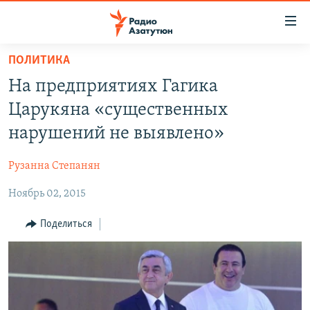
Ссылки
доступа
Перейти
ПОЛИТИКА
к
ГЛАВНАЯ
На предприятиях Гагика
основному
НОВОСТИ
содержанию
Царукяна «существенных
ПОЛИТИКА
Перейти
нарушений не выявлено»
к
ОБЩЕСТВО
основной
Рузанна Степанян
ЭКОНОМИКА
навигации
Перейти
Ноябрь 02, 2015
РЕГИОН
к
НАГОРНЫЙ КАРАБАХ
Поделиться
поиску
КУЛЬТУРА
СПОРТ
АРХИВ