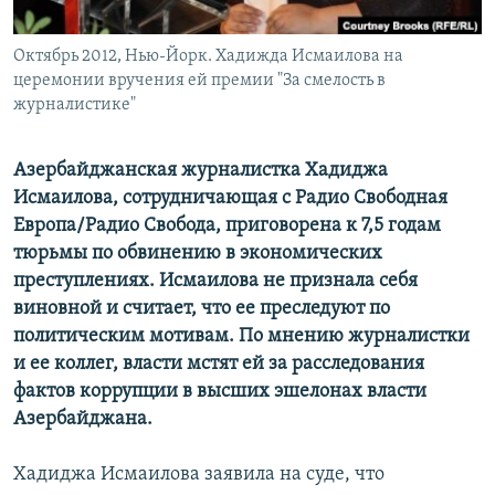
Հայերեն
Октябрь 2012, Нью-Йорк. Хадижда Исмаилова на
English
церемонии вручения ей премии "За смелость в
журналистике"
Русский
Азербайджанская журналистка Хадиджа
Все сайты Радио Азатутюн
Исмаилова, сотрудничающая с Радио Свободная
Европа/Радио Свобода, приговорена к 7,5 годам
тюрьмы по обвинению в экономических
преступлениях. Исмаилова не признала себя
виновной и считает, что ее преследуют по
политическим мотивам. По мнению журналистки
и ее коллег, власти мстят ей за расследования
фактов коррупции в высших эшелонах власти
Азербайджана.
Хадиджа Исмаилова заявила на суде, что