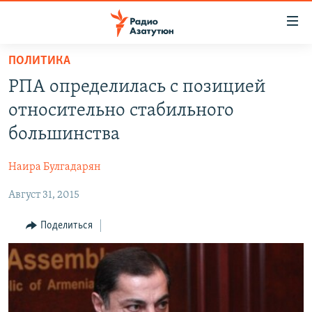
Ссылки
доступа
Перейти
ПОЛИТИКА
к
ГЛАВНАЯ
РПА определилась с позицией
основному
НОВОСТИ
содержанию
относительно стабильного
ПОЛИТИКА
Перейти
большинства
к
ОБЩЕСТВО
основной
Наира Булгадарян
ЭКОНОМИКА
навигации
Перейти
Август 31, 2015
РЕГИОН
к
НАГОРНЫЙ КАРАБАХ
Поделиться
поиску
КУЛЬТУРА
СПОРТ
АРХИВ