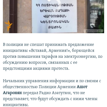
No media source currently available
Հայերեն
English
Русский
0:00
0:02:44
Все сайты Радио Азатутюн
EMBED
SHARE
В полиции не спешат принимать предложение
инициативы «Вставай, Армения!», борющейся
против повышения тарифов на электроэнергию, по
обсуждению вопросов, связанных с ее
предстоящими акциями протеста.
Начальник управления информации и по связям с
общественностью Полиции Армении
Ашот
Агаронян
передал Радио Азатутюн, что не
представляет, что будут обсуждать с ними члены
инициативы.