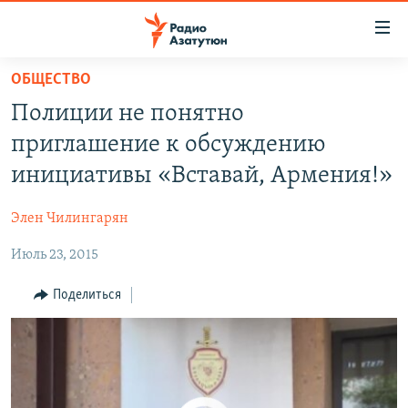
Ссылки
доступа
Перейти
ОБЩЕСТВО
к
ГЛАВНАЯ
Полиции не понятно
основному
Ոստիկանության համար անհասկանալի է «Ոտքի՛, Հայաստան»-ի քննարկման հրավերը
НОВОСТИ
EMBED
SHARE
содержанию
приглашение к обсуждению
ПОЛИТИКА
Перейти
инициативы «Вставай, Армения!»
к
ОБЩЕСТВО
основной
Элен Чилингарян
ЭКОНОМИКА
навигации
Перейти
Июль 23, 2015
РЕГИОН
к
НАГОРНЫЙ КАРАБАХ
Поделиться
поиску
КУЛЬТУРА
СПОРТ
АРХИВ