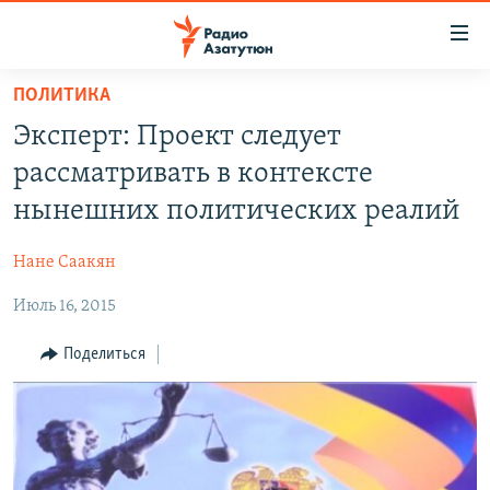
Ссылки
доступа
Перейти
ПОЛИТИКА
к
ГЛАВНАЯ
Эксперт: Проект следует
основному
НОВОСТИ
содержанию
рассматривать в контексте
ПОЛИТИКА
Перейти
нынешних политических реалий
к
ОБЩЕСТВО
основной
Нане Саакян
ЭКОНОМИКА
навигации
Перейти
Июль 16, 2015
РЕГИОН
к
НАГОРНЫЙ КАРАБАХ
Поделиться
поиску
КУЛЬТУРА
СПОРТ
АРХИВ