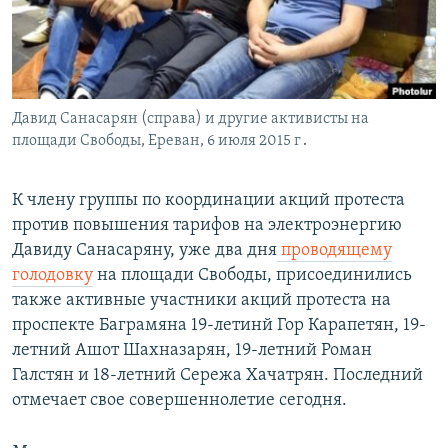
Հայերեն
English
Русский
Давид Санасарян (справа) и другие активисты на
площади Свободы, Ереван, 6 июля 2015 г․
Все сайты Радио Азатутюн
К члену группы по координации акций протеста
против повышения тарифов на электроэнергию
Давиду Санасаряну, уже два дня
проводящему
голодовку
на площади Свободы, присоединились
также активные участники акций протеста на
проспекте Баграмяна 19-летинй Гор Карапетян, 19-
летний Ашот Шахназарян, 19-летний Роман
Галстян и 18-летний Сережа Хачатрян. Последний
отмечает свое совершеннолетие сегодня.