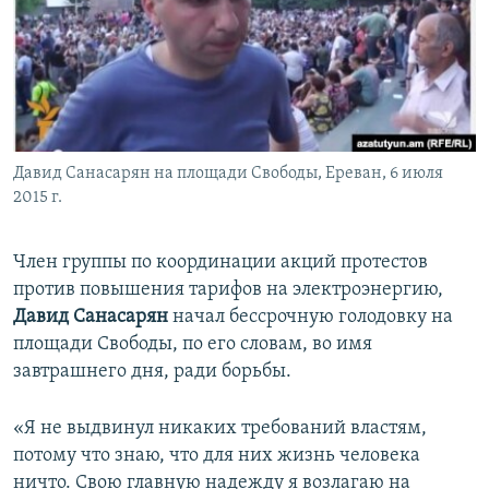
Հայերեն
English
Русский
Давид Санасарян на площади Свободы, Ереван, 6 июля
Все сайты Радио Азатутюн
2015 г.
Член группы по координации акций протестов
против повышения тарифов на электроэнергию,
Давид Санасарян
начал бессрочную голодовку на
площади Свободы, по его словам, во имя
завтрашнего дня, ради борьбы.
«Я не выдвинул никаких требований властям,
потому что знаю, что для них жизнь человека
ничто. Свою главную надежду я возлагаю на