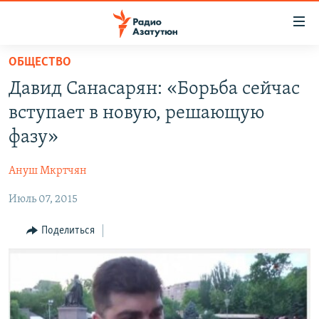
Ссылки
доступа
Перейти
ОБЩЕСТВО
к
ГЛАВНАЯ
Давид Санасарян: «Борьба сейчас
основному
НОВОСТИ
содержанию
вступает в новую, решающую
ПОЛИТИКА
Перейти
фазу»
к
ОБЩЕСТВО
основной
Ануш Мкртчян
ЭКОНОМИКА
навигации
Перейти
Июль 07, 2015
РЕГИОН
к
НАГОРНЫЙ КАРАБАХ
Поделиться
поиску
КУЛЬТУРА
СПОРТ
АРХИВ