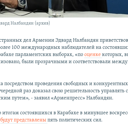
вард Налбандян (архив)
транных дел Армении Эдвард Налбандян приветство
более 100 международных наблюдателей на состоявших
абахе парламентских выборах, «по
оценке
которых, 
изовано, были прозрачными и соответствовали межд
а посредством проведения свободных и конкурентных
очередной раз доказал свою решительность управлять 
ким путем», - заявил «Арменпресс» Налбандян.
 итогам состоявшихся в Карабахе в минувшее воскрес
е
будут представлены
пять политических сил.