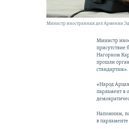
Министр иностранных дел Армении Эд
Министр инос
присутствие 
Нагорном Кар
прошли орган
стандартам».
«Народ Арцах
парламент в 
демократичес
Напомним, по
в парламент