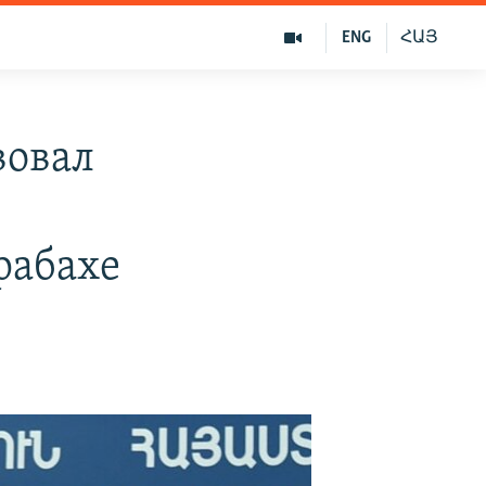
ENG
ՀԱՅ
вовал
рабахе