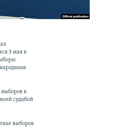
вал
ся 3 мая в
выборы
ународным
 выборов в
своей судьбой
енье выборов