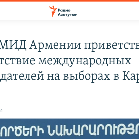
 МИД Армении приветст
тствие международных
дателей на выборах в Ка
ся