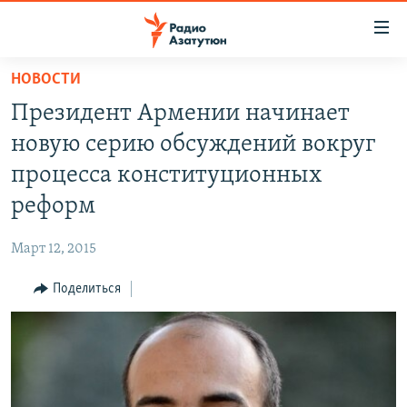
Ссылки
доступа
Перейти
НОВОСТИ
к
ГЛАВНАЯ
Президент Армении начинает
основному
НОВОСТИ
содержанию
новую серию обсуждений вокруг
ПОЛИТИКА
Перейти
процесса конституционных
к
ОБЩЕСТВО
реформ
основной
ЭКОНОМИКА
навигации
Март 12, 2015
Перейти
РЕГИОН
к
Поделиться
НАГОРНЫЙ КАРАБАХ
поиску
КУЛЬТУРА
СПОРТ
АРХИВ