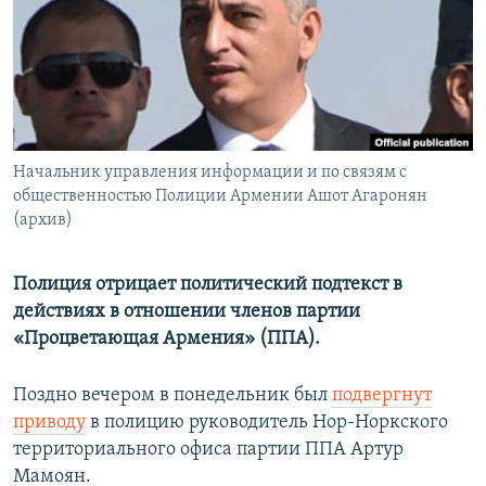
Հայերեն
English
Русский
Начальник управления информации и по связям с
Все сайты Радио Азатутюн
общественностью Полиции Армении Ашот Агаронян
(архив)
Полиция отрицает политический подтекст в
действиях в отношении членов партии
«Процветающая Армения» (ППА).
Поздно вечером в понедельник был
подвергнут
приводу
в полицию руководитель Нор-Норкского
территориального офиса партии ППА Артур
Мамоян.