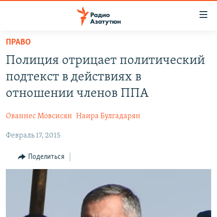
Ссылки
доступа
Перейти
ПРАВО
к
ГЛАВНАЯ
Полиция отрицает политический
основному
НОВОСТИ
содержанию
подтекст в действиях в
ПОЛИТИКА
Перейти
отношении членов ППА
к
ОБЩЕСТВО
основной
Ованнес Мовсисян
Наира Булгадарян
ЭКОНОМИКА
навигации
Перейти
Февраль 17, 2015
РЕГИОН
к
НАГОРНЫЙ КАРАБАХ
Поделиться
поиску
КУЛЬТУРА
СПОРТ
АРХИВ