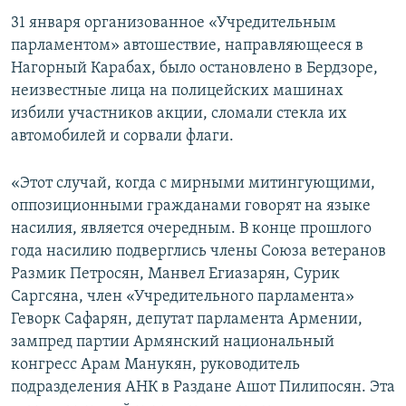
31 января организованное «Учредительным
Հայերեն
парламентом» автошествие, направляющееся в
English
Нагорный Карабах, было остановлено в Бердзоре,
неизвестные лица на полицейских машинах
Русский
избили участников акции, сломали стекла их
автомобилей и сорвали флаги.
Все сайты Радио Азатутюн
«Этот случай, когда с мирными митингующими,
оппозиционными гражданами говорят на языке
насилия, является очередным. В конце прошлого
года насилию подверглись члены Союза ветеранов
Размик Петросян, Манвел Егиазарян, Сурик
Саргсяна, член «Учредительного парламента»
Геворк Сафарян, депутат парламента Армении,
зампред партии Армянский национальный
конгресс Арам Манукян, руководитель
подразделения АНК в Раздане Ашот Пилипосян. Эта