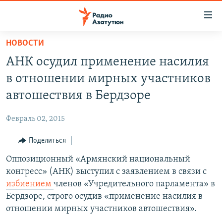
Ссылки
доступа
Перейти
НОВОСТИ
к
ГЛАВНАЯ
АНК осудил применение насилия
основному
НОВОСТИ
содержанию
в отношении мирных участников
ПОЛИТИКА
Перейти
автошествия в Бердзоре
к
ОБЩЕСТВО
основной
Февраль 02, 2015
ЭКОНОМИКА
навигации
Перейти
Поделиться
РЕГИОН
к
Оппозиционный «Армянский национальный
НАГОРНЫЙ КАРАБАХ
поиску
конгресс» (АНК) выступил с заявлением в связи с
КУЛЬТУРА
избиением
членов «Учредительного парламента» в
СПОРТ
Бердзоре, строго осудив «применение насилия в
отношении мирных участников автошествия».
АРХИВ