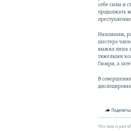
себе силы и с
продолжать жи
преступление
Напомним, ра
шестеро члено
выжил лишь ш
тяжелыми ко
Гюмри, а зате
В совершении
дислоцирован
Поделить
This item is part of