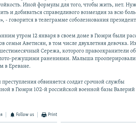
тойкость. Иной формулы для того, чтобы жить, нет. Ну
ть и добиваться справедливого возмездия за всю боль 
», - говорится в телеграмме соболезнования президент
нним утром 12 января в своем доме в Гюмри были ра
в семьи Аветисян, в том числе двухлетняя девочка. И
естимесячный Сережа, которого правоохранители о
лото-режущими ранениями. Малыша прооперировали 
м в Ереване.
 преступления обвиняется солдат срочной службы
ной в Гюмри 102-й российской военной базы Валерий
ся
Follow us
Print