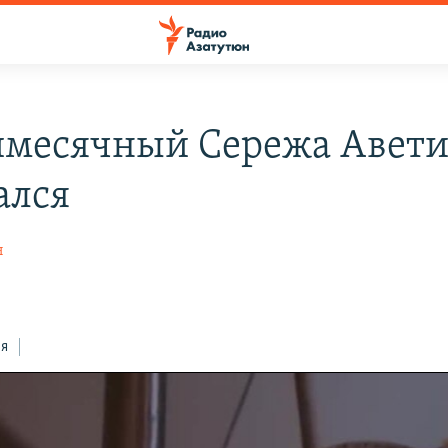
месячный Сережа Авети
ался
н
ся