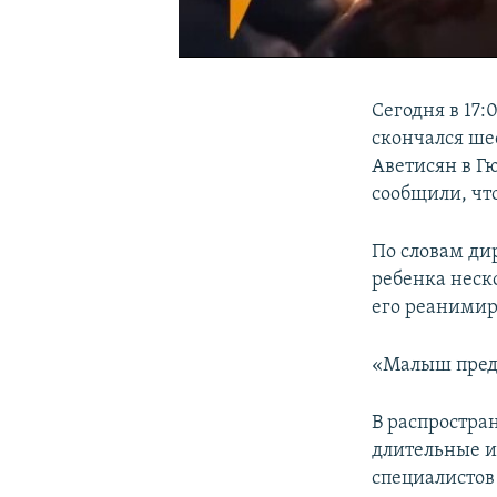
0:00
0:01:53
Сегодня в 17
скончался ш
Аветисян в Г
сообщили, чт
По словам ди
ребенка неск
его реанимир
«Малыш предп
В распростра
длительные и
специалисто