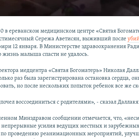
:00 в ереванском медицинском центре «Святая Богомат
естимесячный Сережа Аветисян, выживший после
уби
юмри 12 января. В Министерстве здравоохранения Рад
о жизнь малыша спасти не удалось.
ректора медцентра «Святая Богоматерь» Николая Далл
олько раз была зарегистрирована остановка сердца, о
овать, но после нескольких попыток ребенок все же ск
очел воссоединиться с родителями», - сказал Даллакя
ненном Минздравом сообщении отмечается, что, «несм
 непрерывные усилия ведущих местных и зарубежны
в по проведению реанимационных мероприятий, улуч