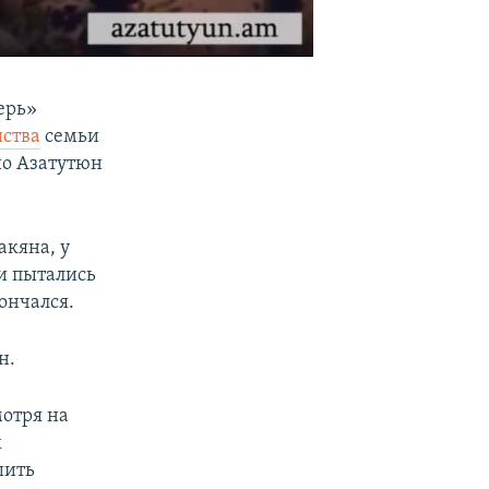
EMBED
SHARE
ерь»
йства
семьи
ио Азатутюн
акяна, у
ни пытались
ончался.
н.
отря на
х
шить