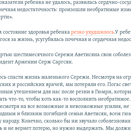
казатели ребенка не удалось, развилась сердчно-сосу
очечная недостаточность: произошли необратимые изм
ерти».
м состояние здоровья ребенка
резко ухудшилось
.У реб
ося за жизнь, усугубилась почечная и сердечная недос
мертью шестимесячного Сережи Аветисяна свои соболе
идент Армении Серж Саргсян.
ось спасти жизнь маленького Сережи. Несмотря на о
ских и российских врачей, мы потеряли его. Погас све
нным утешением для нас после резни в Гюмри, которы
ть что-то, чтобы хоть как-то восполнить необратимое.
несмотря на все возможные и невозможные усилия, не 
одным и близким погибшей семьи Аветисян, всем гю
народу. Конечно, сколько бы ни звучало соболезнован
ль и не вернет потерю, но нужно выдержать. Мы должн