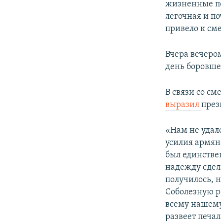
жизненные по
легочная и п
привело к см
Вчера вечеро
день боровшег
В связи со с
выразил
през
«Нам не удал
усилия армян
был единстве
надежду сдела
получилось, 
Соболезную р
всему нашему 
развеет печа