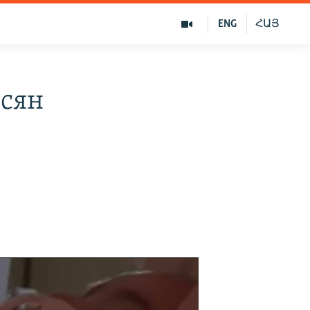
ENG
ՀԱՅ
сян