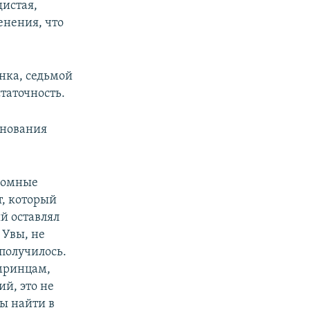
дистая,
енения, что
енка, седьмой
таточность.
знования
громные
т, который
й оставлял
 Увы, не
получилось.
мринцам,
ий, это не
ы найти в