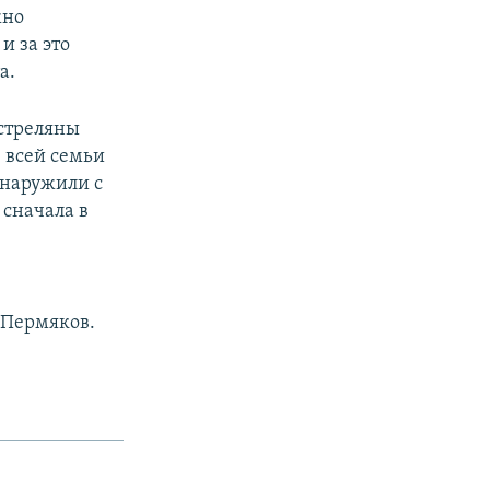
жно
и за это
а.
сстреляны
з всей семьи
бнаружили с
сначала в
 Пермяков.