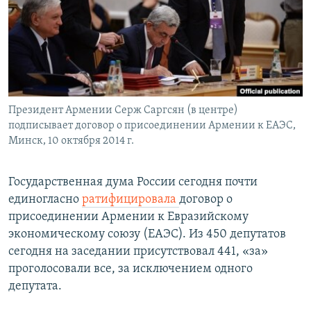
Հայերեն
English
Русский
Президент Армении Серж Саргсян (в центре)
Все сайты Радио Азатутюн
подписывает договор о присоединении Армении к ЕАЭС,
Минск, 10 октября 2014 г.
Государственная дума России сегодня почти
единогласно
ратифицировала
договор о
присоединении Армении к Евразийскому
экономическому союзу (ЕАЭС). Из 450 депутатов
сегодня на заседании присутствовал 441, «за»
проголосовали все, за исключением одного
депутата.