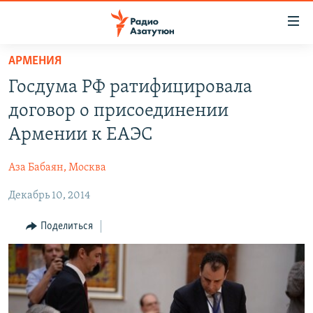
Ссылки
доступа
Перейти
АРМЕНИЯ
к
ГЛАВНАЯ
Госдума РФ ратифицировала
основному
НОВОСТИ
содержанию
договор о присоединении
ПОЛИТИКА
Перейти
Армении к ЕАЭС
к
ОБЩЕСТВО
основной
Аза Бабаян, Москва
ЭКОНОМИКА
навигации
Перейти
Декабрь 10, 2014
РЕГИОН
к
НАГОРНЫЙ КАРАБАХ
Поделиться
поиску
КУЛЬТУРА
СПОРТ
АРХИВ