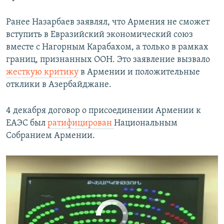
Ранее Назарбаев заявлял, что Армения не сможет
вступить в Евразийский экономический союз
вместе с Нагорным Карабахом, а только в рамках
Армения ратифицировала договор о ЕАЭС
EMBED
SHARE
границ, признанных ООН. Это заявление вызвало
by
Радио Азатутюн
жесткую критику
в Армении и положительные
отклики в Азербайджане.
4 декабря договор о присоединении Армении к
ЕАЭС был
ратифицирован
Национальным
Собранием Армении.
No media source currently available