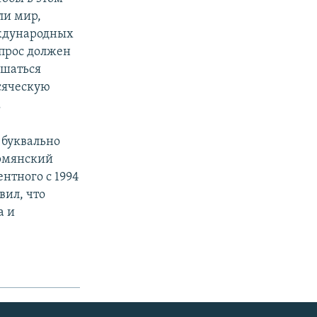
ли мир,
еждународных
опрос должен
ешаться
сяческую
.
 буквально
рмянский
нтного с 1994
вил, что
а и