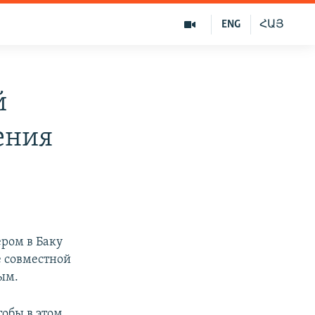
ENG
ՀԱՅ
й
ения
ером в Баку
е совместной
ым.
обы в этом