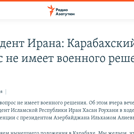
дент Ирана: Карабахски
с не имеет военного реш
ся
вопрос не имеет военного решения. Об этом вчера веч
дент Исламской Республики Иран Хасан Роухани в ход
ренции с президентом Азербайджана Ильхамом Алиев
яем нынешнего положения в Карабахе. Мы желаем, чт