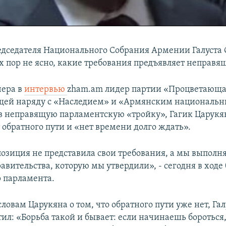
едседателя Национального Собрания Армении Галуста 
х пор не ясно, какие требования предъявляет неправя
чера в
интервью
zham.аm лидер партии «Процветающ
ящей наряду с «Наследием» и «Армянским националь
в неправящую парламентскую «тройку», Гагик Царукян
т обратного пути и «нет времени долго ждать».
позиция не представила свои требования, а мы выполн
авительства, которую мы утвердили», - сегодня в ходе
р парламента.
ловам Царукяна о том, что обратного пути уже нет, Га
тил: «Борьба такой и бывает: если начинаешь бороться