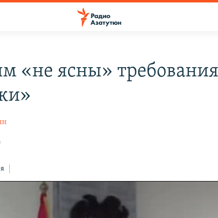
ям «не ясны» требовани
ки»
ян
4
ся