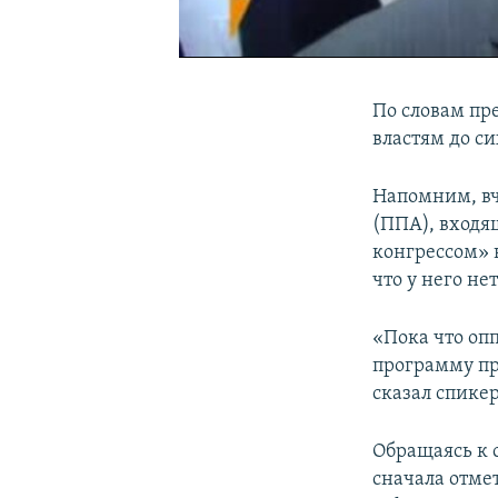
0:00
0:02:19
По словам пр
властям до си
Напомним, в
(ППА), вход
конгрессом» 
что у него не
«Пока что оп
программу пр
сказал спике
Обращаясь к с
сначала отме