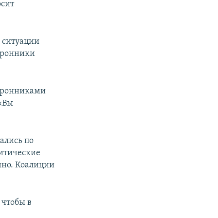
осит
 ситуации
торонники
торонниками
«Вы
ались по
литические
нно. Коалиции
 чтобы в