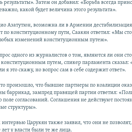
 результаты». Затем он добавил: «Борьба всегда прин
неважно, какой будет величина этого результата».
дио Азатутюн, возможна ли в Армении дестабилизация
ет по конституционному пути, Саакян ответил: «Мы с
любых изменений конституционным путем».
опрос одного из журналистов о том, являются ли они с
 конституционным путем, спикер парламента сказал: 
ли я это скажу, но вопрос сам в себе содержит ответ».
 что произошло, что бывшие партнеры по коалиции оказ
ны баррикад, зампред правящей партии ответил: «По
то поле согласований. Соглашения не действуют постоя
ные структуры».
 интервью Царукян также заявил, что они не позволят,
лет у власти были те же лица.