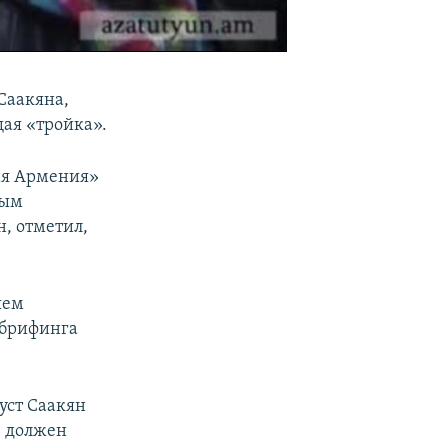
EMBED
SHARE
Саакяна,
щая «тройка».
ая Армения»
ным
, отметил,
яем
 брифинга
луст Саакян
, должен