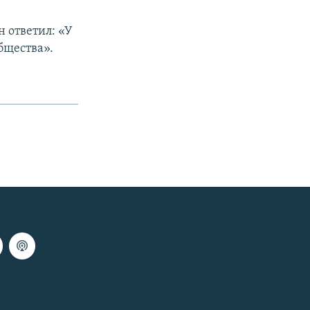
н ответил: «У
бщества».