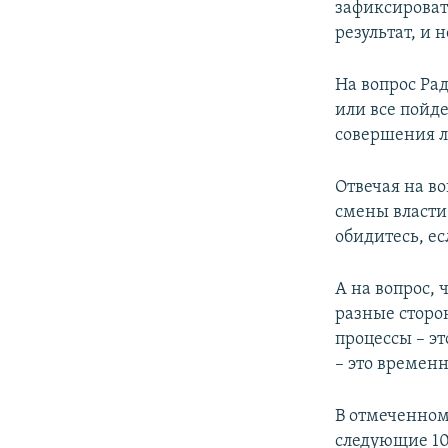
зафиксировать
результат, и 
На вопрос Ра
или все пойд
совершения 
Отвечая на в
смены власти
обидитесь, ес
А на вопрос,
разные сторо
процессы – э
– это времен
В отмеченном
следующие 10 