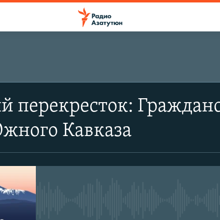
SUBSCRIBE
й перекресток: Гражданс
Apple Podcasts
Южного Кавказа
Spotify
Подписаться
No media source currently avail