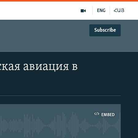
ENG
ՀԱՅ
Subscribe
кая авиация в
EMBED
able