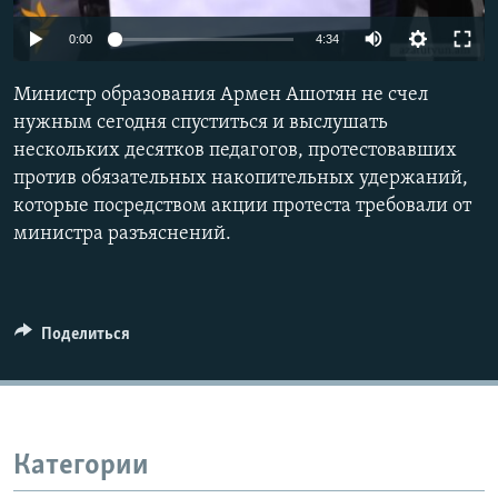
Հայերեն
0:00
4:34
English
Министр образования Армен Ашотян не счел
Русский
нужным сегодня спуститься и выслушать
нескольких десятков педагогов, протестовавших
против обязательных накопительных удержаний,
Все сайты Радио Азатутюн
которые посредством акции протеста требовали от
министра разъяснений.
Поделиться
Категории