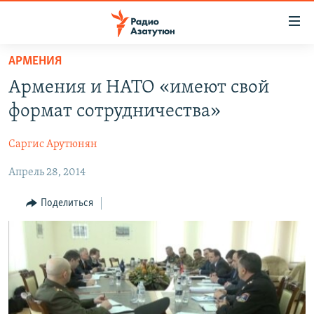
Ссылки
доступа
Перейти
АРМЕНИЯ
к
ГЛАВНАЯ
Армения и НАТО «имеют свой
основному
НОВОСТИ
содержанию
формат сотрудничества»
ПОЛИТИКА
Перейти
к
Саргис Арутюнян
ОБЩЕСТВО
основной
Апрель 28, 2014
ЭКОНОМИКА
навигации
Перейти
РЕГИОН
Поделиться
к
НАГОРНЫЙ КАРАБАХ
поиску
КУЛЬТУРА
СПОРТ
АРХИВ