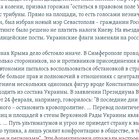
на колени, призвал горожан "остаться в правовом поле
 с трибуны. Прямо на площади, то есть голосами незн
н, был избран новый мэр Севастополя – гражданин Ро
инге было решено не платить налоги Киеву. На въезда
лицейские посты. Украинские флаги заменяли на рос
онах Крыма дело обстояло иначе. В Симферополе прох
олько сторонников, но и противников присоединения к
автономии пыталось воспользоваться обстановкой в стр
ебе больше прав и полномочий в отношениях с централ
чением нескольких одиозных фигур вроде Константино
ходить из состава Украины. В заявлении Президиума 
 24 февраля, например, говорилось: "В последние дни
ного – остановить кровопролитие. ... Перевод политич
улиц и площадей в стены Верховной Рады Украины явл
... Путь ультиматумов и угроз не приведет страну к в
о тупика, а лишь усилит конфронтацию в обществе, в т
м и регионами". Эти формулировки отражали настро