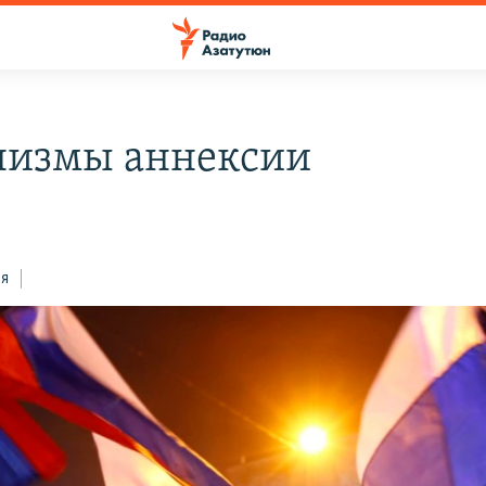
измы аннексии
ся