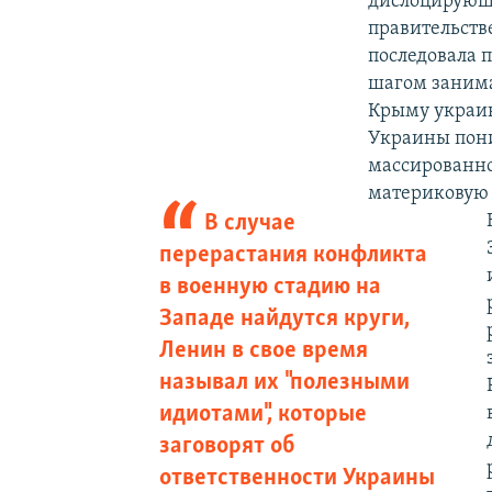
дислоцирующе
правительств
последовала п
шагом занима
Крыму украин
Украины пони
массированно
материковую 
В случае
перерастания конфликта
в военную стадию на
Западе найдутся круги,
Ленин в свое время
называл их "полезными
идиотами", которые
заговорят об
ответственности Украины