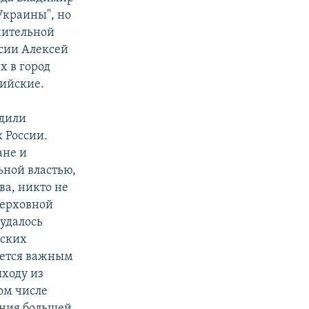
 Украины", но
ачительной
ссии Алексей
х в город
сийские.
одили
 России.
ане и
ьной властью,
ва, никто не
Верховной
 удалось
еских
яется важным
ыходу из
ом числе
ения большей