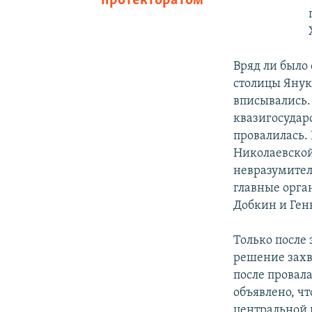
протекторатом
Вряд ли было 
столицы Янук
вписывались.
квазигосудар
провалилась.
Николаевской
невразумител
главные орга
Добкин и Ген
Только после
решение захв
после провал
объявлено, ч
центральной 