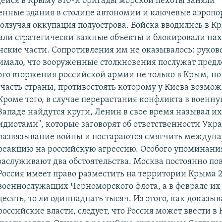
йся в Крыму 810-й бригады морской пехоты заняли
енные здания в столице автономии и ключевые аэропо
олзучая оккупация полуострова. Войска вводились в К
ли стратегически важные объекты и блокировали на
ские части. Сопротивления им не оказывалось: руков
мало, что вооруженные столкновения послужат предл
го вторжения российской армии не только в Крым, но 
часть страны, противостоять которому у Киева возмож
Кроме того, в случае перерастания конфликта в военн
Западе найдутся круги, Ленин в свое время называл и
идиотами", которые заговорят об ответственности Укр
развязывание войны и постараются смягчить междун
реакцию на российскую агрессию. Особого упоминани
заслуживают два обстоятельства. Москва постоянно пов
Россия имеет право разместить на территории Крыма 2
военнослужащих Черноморского флота, а в феврале их 
десять, то ли одиннадцать тысяч. Из этого, как доказы
российские власти, следует, что Россия может ввести в