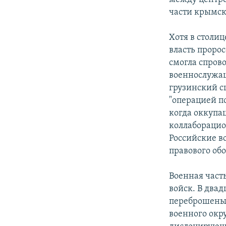
части крымск
Хотя в столи
власть проро
смогла спров
военнослужащ
грузинский с
"операцией п
когда оккупа
коллаборацио
Российские в
правового об
Военная част
войск. В два
переброшены 
военного окр