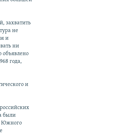
й, захватить
тура не
ем и
вать ни
о объявлено
68 года,
тического и
 российских
а были
к Южного
е