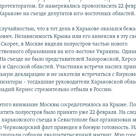
протекторатом. Ее намеревались провозгласить 22 февр
Харькове на съезде депутатов юго-восточных областей.
случайностью, что в тот день в Харькове оказался беж
ович. Независимость Крыма или его аннексия в эту сх
 Скорее, в Москве видели полуостров частью нового
ственного образования на юго-востоке Украины. Однак
 На съезде не было представителей Запорожской, Херс
 и Одесской областей. Участники встречи наспех при
ьную декларацию и не захотели встречаться с Янукови
низаторы – тогдашние руководители Харьковской обла
надий Кернес стремительно отбыли в Россию.
 этого внимание Москвы сосредоточилось на Крыме. П
атить полуостров было принято уже 22 февраля. На с
а харьковского съезда в Севастополе был организован 
то Черноморский флот приведен в боевую готовность. Н
площади собрали двадцатитысячный митинг. Мэр гор