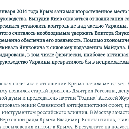
января 2014 года Крым занимал второстепенное место 
руководства. Вынудив Киев отказаться от подписания с
тремился установить контроль не над частью Украины, 
 этого считалось необходимым удержать Виктора Януко
временно обеспечив его лояльность. Помимо экономич
лкивала Януковича к силовому подавлению Майдана. В
идирована, в том числе физически, наиболее активная
 руководство Украины превратилось бы в неприемлемы
йская политика в отношении Крыма начала меняться. 
ыму появился старый приятель Дмитрия Рогозина, депу
ной думы и председатель партии "Родина" Алексей Жур
мировать некий Славянский антифашистский фронт, 
 инструментом российского влияния. В Москву зачаст
 Верховной рады Крыма Владимир Константинов, ста
 кремлевских интриг в Крыму. В результате на полуос