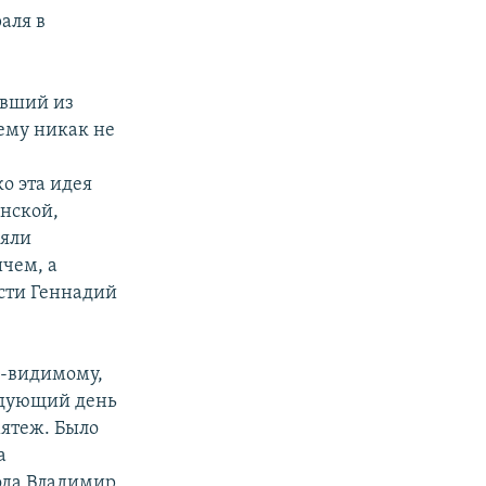
аля в
авший из
ему никак не
о эта идея
онской,
няли
чем, а
сти Геннадий
о-видимому,
ледующий день
мятеж. Было
а
ода Владимир