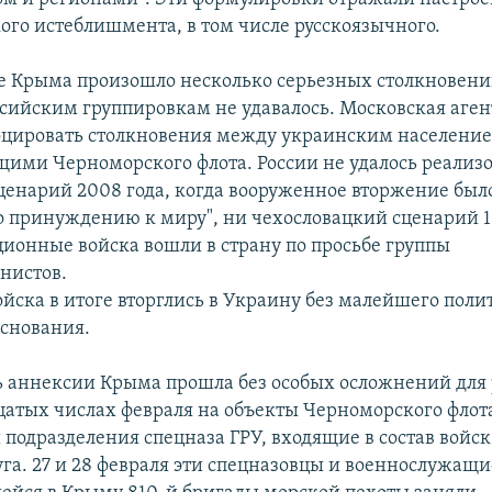
ого истеблишмента, в том числе русскоязычного.
це Крыма произошло несколько серьезных столкновени
ссийским группировкам не удавалось. Московская аген
оцировать столкновения между украинским населени
ими Черноморского флота. России не удалось реализо
ценарий 2008 года, когда вооруженное вторжение был
о принуждению к миру", ни чехословацкий сценарий 19
ционные войска вошли в страну по просьбе группы
нистов.
ойска в итоге вторглись в Украину без малейшего поли
основания.
ь аннексии Крыма прошла без особых осложнений для
дцатых числах февраля на объекты Черноморского флот
подразделения спецназа ГРУ, входящие в состав войс
уга. 27 и 28 февраля эти спецназовцы и военнослужащи