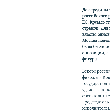
До середины 
российского 
ЕС, Кремль с
страной. Для
власти, одно
Москва подта
была бы ликв
оппозиции, а
фигуры.
Вскоре росси
февраля в Кр
Государствен
удалось сфор
стать важным
председатель
исполнителем