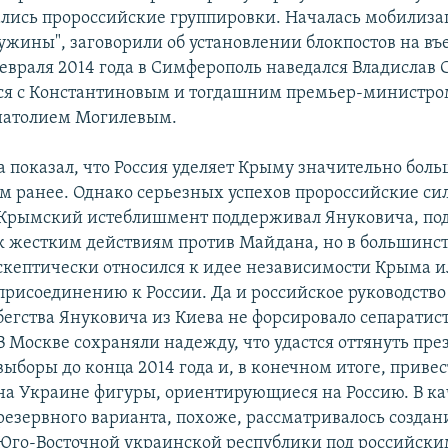
лись пророссийские группировки. Началась мобилиза
ужины", заговорили об установлении блокпостов на въ
евраля 2014 года в Симферополь наведался Владислав 
ся с Константиновым и тогдашним премьер-министро
натолием Могилевым.
а показал, что Россия уделяет Крыму значительно бол
м ранее. Однако серьезных успехов пророссийские си
 Крымский истеблишмент поддерживал Януковича, под
к жестким
действиям против Майдана, но в большинст
скептически относился к идее независимости Крыма и
присоединению к России. Да и российское руководство
бегства Януковича из Киева не форсировало сепаратис
В Москве сохраняли надежду, что удастся оттянуть пр
выборы до конца 2014 года и, в конечном итоге, привес
на Украине фигуры, ориентирующиеся на Россию. В ка
резервного варианта, похоже, рассматривалось создан
Юго-Восточной украинской республики под российски