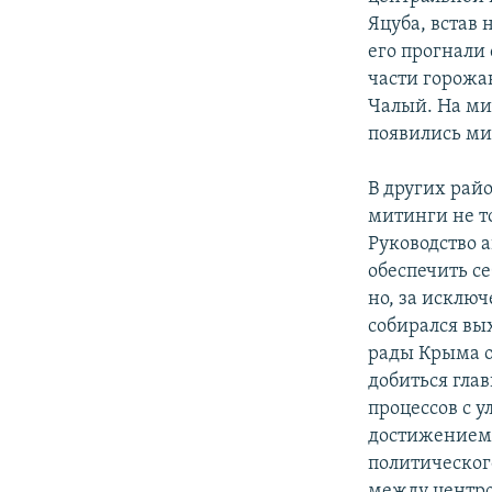
Яцуба, встав 
его прогнали
части горожа
Чалый. На мит
появились ми
В других рай
митинги не т
Руководство 
обеспечить с
но, за исклю
собирался вы
рады Крыма от
добиться глав
процессов с 
достижением. 
политическог
между центро