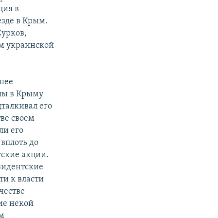
ция в
езде в Крым.
Сурков,
м украинской
ьшее
лы в Крыму
талкивал его
ве своем
ли его
 вплоть до
тские акции.
езидентские
ти к власти
честве
ие некой
м