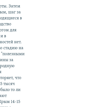
рты. Затем
рым, шаг за
ходящиеся в
одство
огом для
и в
ностей нет.
ую стадию на
х "полезными
аины за
ародную
я
торяет, что
5 тысяч
было то ли
вают
 Крым 14-15