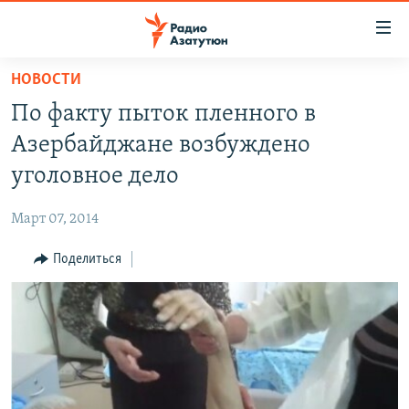
Ссылки
доступа
Перейти
НОВОСТИ
к
ГЛАВНАЯ
По факту пыток пленного в
основному
НОВОСТИ
содержанию
Азербайджане возбуждено
ПОЛИТИКА
Перейти
уголовное дело
к
ОБЩЕСТВО
основной
Март 07, 2014
ЭКОНОМИКА
навигации
Перейти
Поделиться
РЕГИОН
к
НАГОРНЫЙ КАРАБАХ
поиску
КУЛЬТУРА
СПОРТ
АРХИВ