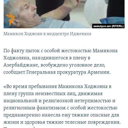
Հայերեն
English
Русский
Мамикон Ходжоян в медцентре Иджевана
Все сайты Радио Азатутюн
По факту пыток с особой жестокостью Мамикона
Ходжоляна, находившегося в плену в
Азербайджане, возбуждено уголовное дело,
сообщает Генеральная прокуратура Армении.
«Во время пребывания Мамикона Ходжояна в
плену группа неизвестных лиц, движимая
национальной и религиозной нетерпимостью и
религиозным фанатизмом с особой жестокостью
преднамеренно нанесла ему тяжкие опасные для
жизни и здоровья тяжкие телесные повреждения.