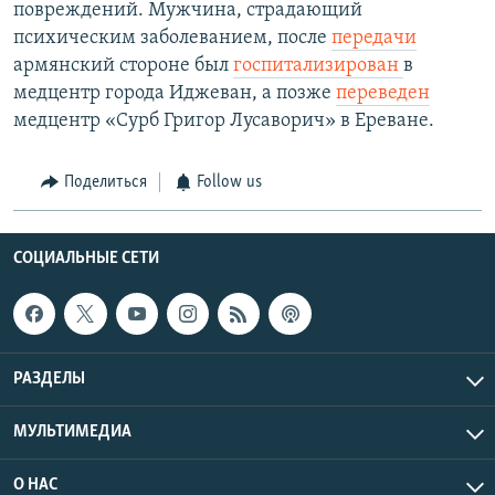
повреждений. Мужчина, страдающий
психическим заболеванием, после
передачи
армянский стороне был
госпитализирован
в
медцентр города Иджеван, а позже
переведен
медцентр «Сурб Григор Лусаворич» в Ереване.
Поделиться
Follow us
СОЦИАЛЬНЫЕ СЕТИ
РАЗДЕЛЫ
МУЛЬТИМЕДИА
О НАС