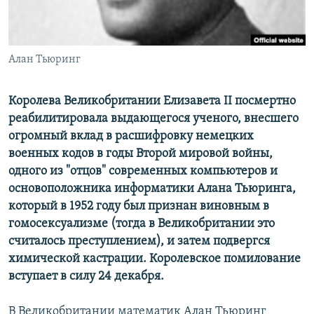
Հայերեն
English
Алан Тьюринг
Русский
Королева Великобритании Елизавета II посмертно
Все сайты Радио Азатутюн
реабилитировала выдающегося ученого, внесшего
огромный вклад в расшифровку немецких
военных кодов в годы Второй мировой войны,
одного из "отцов" современных компьютеров и
основоположника информатики Алана Тьюринга,
который в 1952 году был признан виновным в
гомосексуализме (тогда в Великобритании это
считалось преступлением), и затем подвергся
химической кастрации. Королевское помилование
вступает в силу 24 декабря.
В Великобритании математик Алан Тьюринг