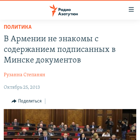
Ссылки
доступа
Перейти
ПОЛИТИКА
к
ГЛАВНАЯ
В Армении не знакомы с
основному
НОВОСТИ
содержанию
содержанием подписанных в
ПОЛИТИКА
Перейти
Минске документов
к
ОБЩЕСТВО
основной
Рузанна Степанян
ЭКОНОМИКА
навигации
Перейти
Октябрь 25, 2013
РЕГИОН
к
НАГОРНЫЙ КАРАБАХ
Поделиться
поиску
КУЛЬТУРА
СПОРТ
АРХИВ