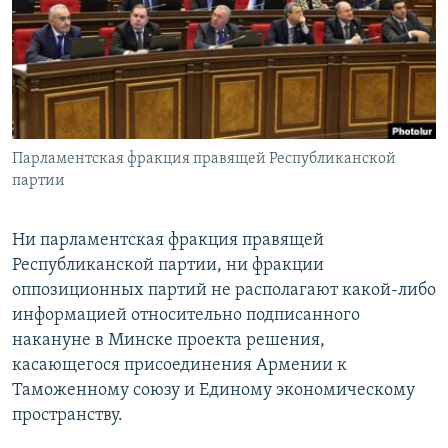
Հայերեն
English
Русский
Парламентская фракция правящей Республиканской
Все сайты Радио Азатутюн
партии
Ни парламентская фракция правящей
Республиканской партии, ни фракции
оппозиционных партий не располагают какой-либо
информацией относительно подписанного
накануне в Минске проекта решения,
касающегося присоединения Армении к
Таможенному союзу и Единому экономическому
пространству.