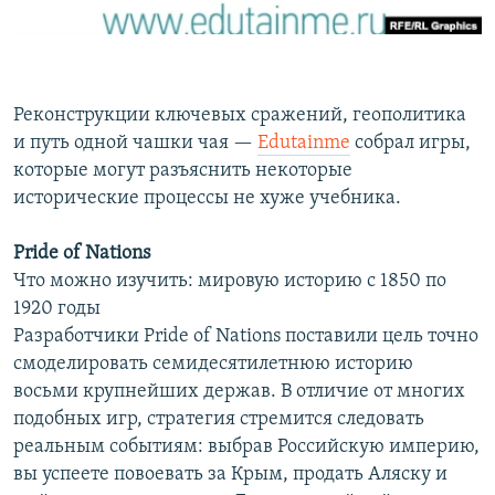
Հայերեն
English
Реконструкции ключевых сражений, геополитика
Русский
и путь одной чашки чая —
Edutainme
собрал игры,
которые могут разъяснить некоторые
Все сайты Радио Азатутюн
исторические процессы не хуже учебника.
Pride of Nations
Что можно изучить: мировую историю с 1850 по
1920 годы
Разработчики Pride of Nations поставили цель точно
смоделировать семидесятилетнюю историю
восьми крупнейших держав. В отличие от многих
подобных игр, стратегия стремится следовать
реальным событиям: выбрав Российскую империю,
вы успеете повоевать за Крым, продать Аляску и