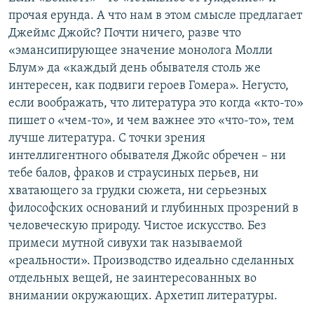
прочая ерунда. А что нам в этом смысле предлагает
Джеймс Джойс? Почти ничего, разве что
«эмансипирующее значение монолога Молли
Блум» да «каждый день обывателя столь же
интересен, как подвиги героев Гомера». Негусто,
если воображать, что литература это когда «кто-то»
пишет о «чем-то», и чем важнее это «что-то», тем
лучше литература. С точки зрения
интеллигентного обывателя Джойс обречен – ни
тебе балов, фраков и страусиных перьев, ни
хватающего за грудки сюжета, ни серьезных
философских оснований и глубинных прозрений в
человеческую природу. Чистое искусство. Без
примеси мутной сивухи так называемой
«реальности». Производство идеально сделанных
отдельных вещей, не заинтересованных во
внимании окружающих. Архетип литературы.