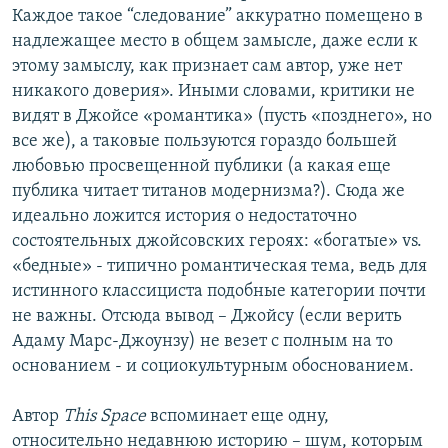
Каждое такое “следование” аккуратно помещено в
надлежащее место в общем замысле, даже если к
этому замыслу, как признает сам автор, уже нет
никакого доверия». Иными словами, критики не
видят в Джойсе «романтика» (пусть «позднего», но
все же), а таковые пользуются гораздо большей
любовью просвещенной публики (а какая еще
публика читает титанов модернизма?). Сюда же
идеально ложится история о недостаточно
состоятельных джойсовских героях: «богатые» vs.
«бедные» - типично романтическая тема, ведь для
истинного классициста подобные категории почти
не важны. Отсюда вывод – Джойсу (если верить
Адаму Марс-Джоунзу) не везет с полным на то
основанием - и социокультурным обоснованием.
Автор
This Space
вспоминает еще одну,
относительно недавнюю историю – шум, которым