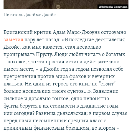
Հայերեն
Писатель Джеймс Джойс
English
Русский
Британский критик Адам Марс-Джоунз остроумно
заметил
пару лет назад: «В последние десятилетия
Джойс, как мне кажется, стал несколько
Все сайты Радио Азатутюн
проигрывать Прусту. Люди любят читать о богатых
– похоже, что эта простая истина действительно
имеет место, – а Джойс год за годом позволял себе
прегрешения против мира фраков и вечерних
платьев. Ни один из героев его книг не “ст
о
ит”
больше нескольких тысяч фунтов…». Заявление
сильное и довольно тонкое, одно непонятно –
фунты берутся в их стоимости в двадцатые годы
или сегодня? Разница дьявольская; в первом случае
перед нами несомненный средний класс с
приличным финансовым брюшком, во втором –