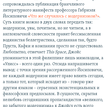
сопровождалась публикация бранчливого
литературного манифеста профессора Габриэля
Йосиповичи
«Что же случилось с модернизмом?»
.
Суть книги можно в двух словах передать так:
модернизм, увы, почитаем, но не читаем, а в
англоязычной словесности правит бессмысленная
водянистая беллетристика, сделанная так, будто
Пруста, Кафки и компании просто не существовало.
Любопытно, отмечает
This Space
, Джойс
упоминается в этой филиппике лишь мимоходом, а
«Улисс» - всего один раз. Отсюда напрашивается
вывод: с точки зрения рассерженного Йосиповичи,
не каждый модернизм имеет право влиять сегодня,
а только тот, который исходит из – говорю уже
другим языком – серьезных экзистенциальных и
философских предпосылок. В сущности, скрытая
нелюбовь сегодняшних пропагандистов «великого,
но забытого модернизма» к Джойсу есть всего