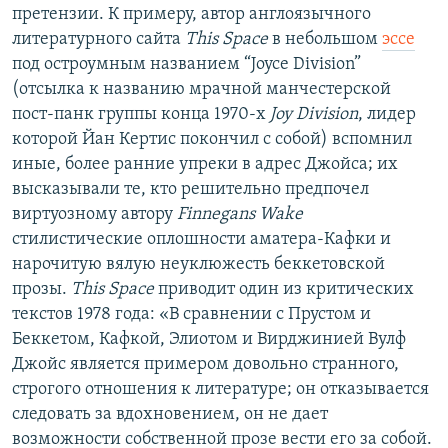
претензии. К примеру, автор англоязычного
литературного сайта
This Space
в небольшом
эссе
под остроумным названием “Joyce Division”
(отсылка к названию мрачной манчестерской
пост-панк группы конца 1970-х
Joy
Division
, лидер
которой Йан Кертис покончил с собой) вспомнил
иные, более ранние упреки в адрес Джойса; их
высказывали те, кто решительно предпочел
виртуозному автору
Finnegans
Wake
стилистические оплошности аматера-Кафки и
нарочитую вялую неуклюжесть беккетовской
прозы.
This
Space
приводит один из критических
текстов 1978 года: «В сравнении с Прустом и
Беккетом, Кафкой, Элиотом и Вирджинией Вулф
Джойс является примером довольно странного,
строгого отношения к литературе; он отказывается
следовать за вдохновением, он не дает
возможности собственной прозе вести его за собой.