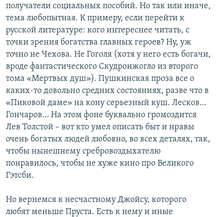
получатели социальных пособий. Но так или иначе,
тема любопытная. К примеру, если перейти к
русской литературе: кого интереснее читать, с
точки зрения богатства главных героев? Ну, уж
точно не Чехова. Не Гоголя (хотя у него есть богачи,
вроде фантастического Скудронжогло из второго
тома «Мертвых душ»). Пушкинская проза все о
каких-то довольно средних состояниях, разве что в
«Пиковой даме» на кону серьезный куш. Лесков…
Гончаров… На этом фоне буквально громоздится
Лев Толстой – вот кто умел описать быт и нравы
очень богатых людей любовно, во всех деталях, так,
чтобы нынешнему сребровоздыхателю
понравилось, чтобы не хуже кино про Великого
Гэтсби.
Но вернемся к несчастному Джойсу, которого
любят меньше Пруста. Есть к нему и иные