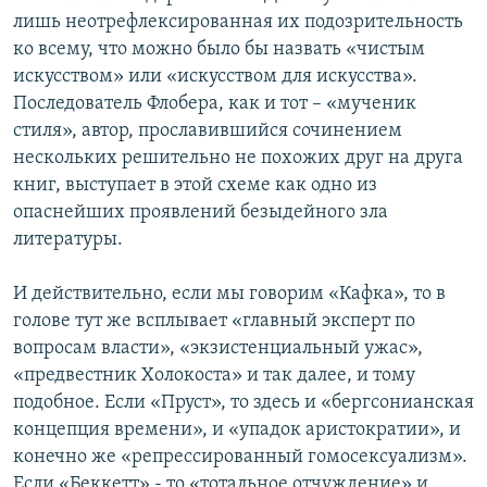
лишь неотрефлексированная их подозрительность
ко всему, что можно было бы назвать «чистым
искусством» или «искусством для искусства».
Последователь Флобера, как и тот – «мученик
стиля», автор, прославившийся сочинением
нескольких решительно не похожих друг на друга
книг, выступает в этой схеме как одно из
опаснейших проявлений безыдейного зла
литературы.
И действительно, если мы говорим «Кафка», то в
голове тут же всплывает «главный эксперт по
вопросам власти», «экзистенциальный ужас»,
«предвестник Холокоста» и так далее, и тому
подобное. Если «Пруст», то здесь и «бергсонианская
концепция времени», и «упадок аристократии», и
конечно же «репрессированный гомосексуализм».
Если «Беккетт» - то «тотальное отчуждение» и