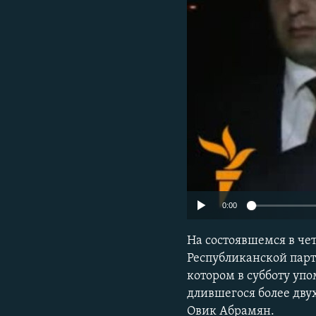
0:00
На состоявшемся в че
Республиканской парт
котором в субботу упо
длившегося более дву
Овик Абрамян.