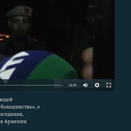
able
13:26
вящей
EMBED
большинства», о
заседания,
ния Армении