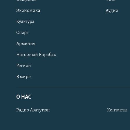
Экономика
Аудио
Культура
Спорт
Армения
Нагорный Карабах
Регион
В мире
Հայերեն
English
О НАС
Русский
Радио Азатутюн
Контакты
Все сайты Радио Азатутюн