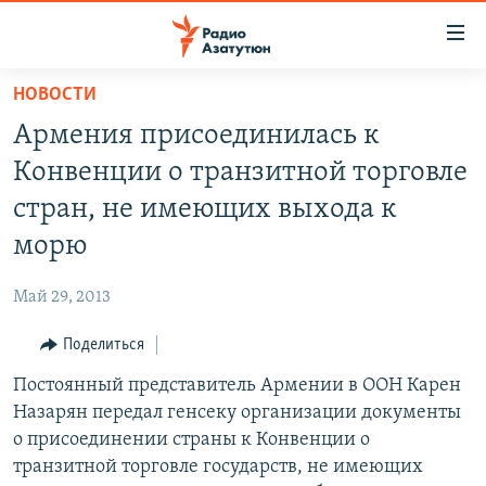
Ссылки
доступа
Перейти
НОВОСТИ
к
ГЛАВНАЯ
Армения присоединилась к
основному
НОВОСТИ
содержанию
Конвенции о транзитной торговле
ПОЛИТИКА
Перейти
стран, не имеющих выхода к
к
ОБЩЕСТВО
морю
основной
ЭКОНОМИКА
навигации
Май 29, 2013
Перейти
РЕГИОН
к
Поделиться
НАГОРНЫЙ КАРАБАХ
поиску
Постоянный представитель Армении в ООН Карен
КУЛЬТУРА
Назарян передал генсеку организации документы
СПОРТ
о присоединении страны к Конвенции о
транзитной торговле государств, не имеющих
АРХИВ