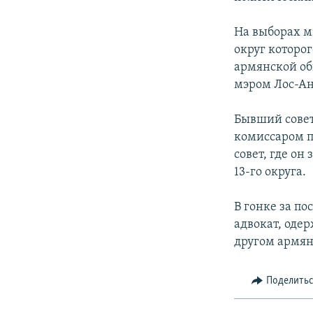
На выборах мэ
округ которо
армянской об
мэром Лос-Ан
Бывший совет
комиссаром п
совет, где он
13-го округа.
В гонке за п
адвокат, одер
другом армя
Поделить