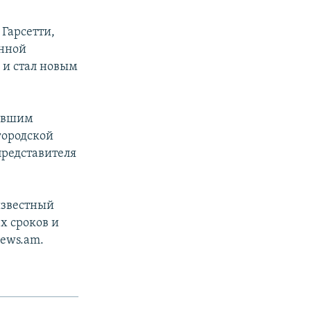
 Гарсетти,
енной
 и стал новым
бывшим
городской
представителя
известный
ех сроков и
ews.am.