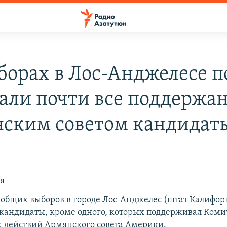
борах в Лос-Анджелесе п
али почти все поддержа
ским советом кандидат
ся
еобщих выборов в городе Лос-Анджелес (штат Калифо
 кандидаты, кроме одного, которых поддерживал Коми
 действий Армянского совета Америки.