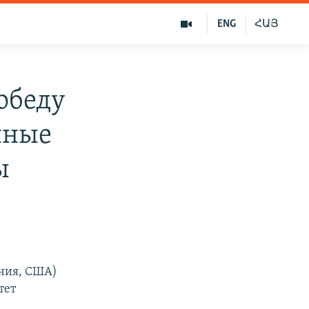
ENG
ՀԱՅ
обеду
нные
ы
рния, США)
тет