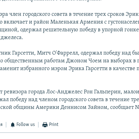
ра член городского совета в течение трех сроков Эрик
го включает и район Маленькая Армения с густонасел
щиной, одержал решительную победу в упорной гонке
джелеса.
ник Гарсетти, Митч О'Фаррелл, одержал победу над 
о общественным работам Джоном Чоем на выборах в 
 заменит избранного мэром Эрика Гарсетти в качестве 
ост ревизора города Лос-Анджелес Рон Гальперин, мало
жал победу над членом городского совета в течение тр
нской общины Америки Деннисом Зайном, сообщает N
ся
Follow us
Print