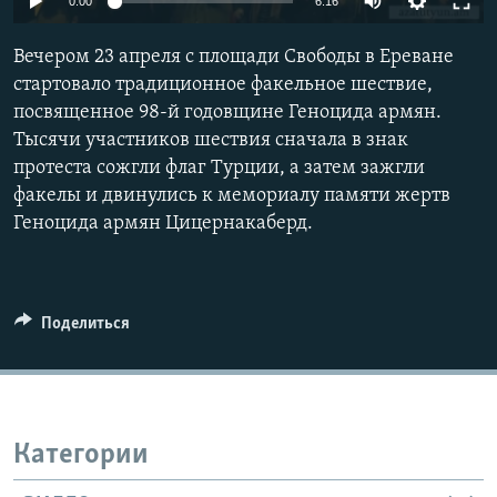
0:00
6:16
Հայերեն
Вечером 23 апреля с площади Свободы в Ереване
English
стартовало традиционное факельное шествие,
посвященное 98-й годовщине Геноцида армян.
Русский
Тысячи участников шествия сначала в знак
протеста сожгли флаг Турции, а затем зажгли
Все сайты Радио Азатутюн
факелы и двинулись к мемориалу памяти жертв
Геноцида армян Цицернакаберд.
Поделиться
Категории