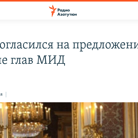
согласился на предложени
че глав МИД
ся