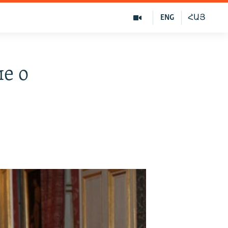
ENG
ՀԱՅ
е о