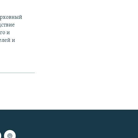
ерховный
дствие
го и
елей и