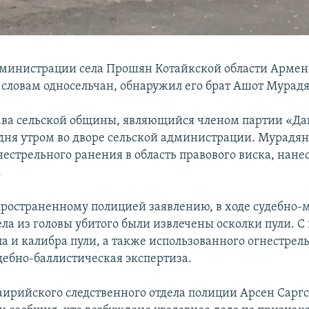
дминистрации села Прошян Котайкской области Армен
 словам односельчан, обнаружил его брат Ашот Мурадя
ава сельской общины, являющийся членом партии «Д
одня утром во дворе сельской администрации. Мурадян
нестрельного ранения в область правового виска, нане
.
пространенному полицией заявлению, в ходе судебно
ела из головы убитого были извлечены осколки пули. С
па и калибра пули, а также использованного огнестрел
дебно-баллистическая экспертиза.
ирийского следственного отдела полиции Арсен Саргся