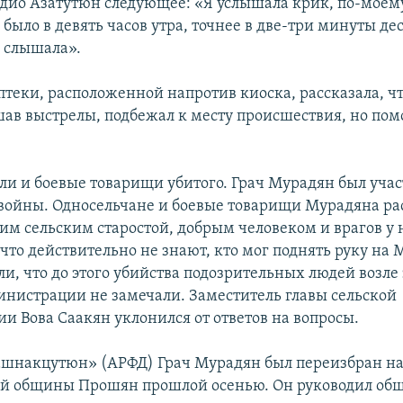
адио Азатутюн следующее: «Я услышала крик, по-моем
то было в девять часов утра, точнее в две-три минуты дес
е слышала».
птеки, расположенной напротив киоска, рассказала, ч
шав выстрелы, подбежал к месту происшествия, но помо
али и боевые товарищи убитого. Грач Мурадян был уча
войны. Односельчане и боевые товарищи Мурадяна рас
им сельским старостой, добрым человеком и врагов у н
что действительно не знают, кто мог поднять руку на 
ли, что до этого убийства подозрительных людей возле
инистрации не замечали. Заместитель главы сельской
и Вова Саакян уклонился от ответов на вопросы.
шнакцутюн» (АРФД) Грач Мурадян был переизбран на
ой общины Прошян прошлой осенью. Он руководил общ