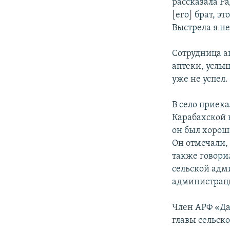
рассказала Р
[его] брат, э
Выстрела я н
Сотрудница а
аптеки, услы
уже не успел.
В село приех
Карабахской 
он был хорош
Он отмечали, 
также говори
сельской адм
администраци
Член АРФ «Да
главы сельск