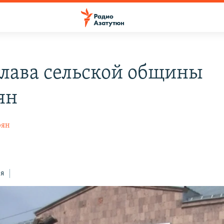
глава сельской общины
ян
рян
ся