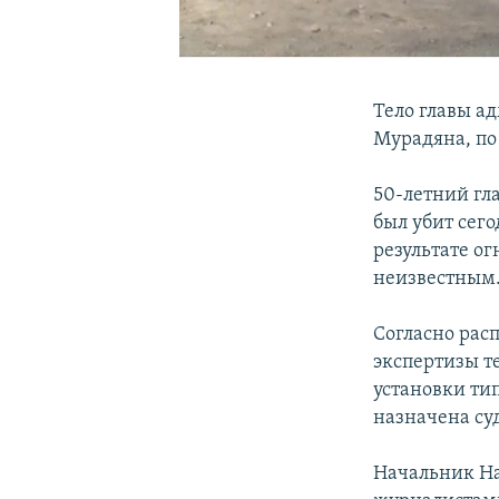
Тело главы а
Мурадяна, по
50-летний гл
был убит сег
результате ог
неизвестным
Согласно рас
экспертизы т
установки ти
назначена су
Начальник На