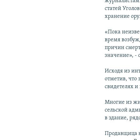
журналистами
статей Уголов
хранение ору
«Пока неизве
время возбуж
причин смерт
значение», - 
Исходя из инт
отметив, что 
свидетелях и 
Многие из жи
сельской адми
в здание, ря
Продавщица к