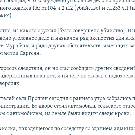
 сообщил, что возбуждено уголовное дело по признак
ного кодекса РА: ст.104 ч.2 п.2 (убийство) и ст.253 ч.1 
жия).
стно, из какого оружия [было совершено убийство]. В 
дено уголовное дело и назначен ряд экспертиз для вы
и Мурабяна и ряда других обстоятельств, имеющих в
отметил Саргсян.
ересов следствия, он не стал сообщать других сведени
задержанных пока нет, и ничего не сказав о подозрев
версиях.
телей села Прошян сегодня с раннего утра собрались 
нистрации. Во дворе стоял автомобиль сельского старо
дом с автомобилем, на земле были видны следы крови.
иоска, находящегося по соседству со зданием админис