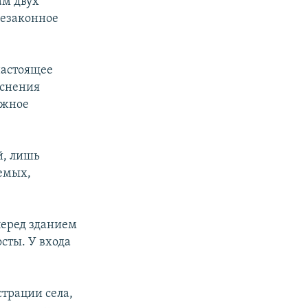
ам двух
(незаконное
настоящее
яснения
ажное
й, лишь
аемых,
перед зданием
сты. У входа
трации села,