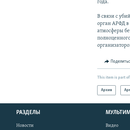
года.
В связи с уб
орган АРФД в
атмосферы бе
полноценного
организаторов
Поделить
This item is part of
Архив
Ар
РАЗДЕЛЫ
МУЛЬТИ
Новости
Видео