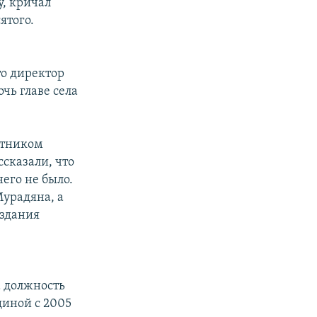
у, кричал
ятого.
то директор
чь главе села
стником
сказали, что
его не было.
Мурадяна, а
 здания
 должность
иной с 2005