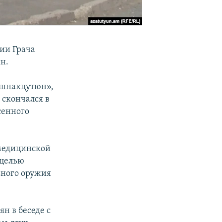
ии Грача
н.
ашнакцутюн»,
 скончался в
сенного
-медицинской
 целью
ьного оружия
н в беседе с