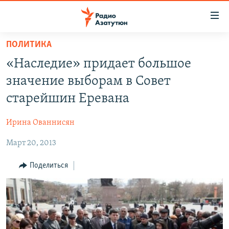
Ссылки
доступа
Перейти
ПОЛИТИКА
к
ГЛАВНАЯ
«Наследие» придает большое
основному
НОВОСТИ
содержанию
значение выборам в Совет
ПОЛИТИКА
Перейти
старейшин Еревана
к
ОБЩЕСТВО
основной
Ирина Ованнисян
ЭКОНОМИКА
навигации
Перейти
Март 20, 2013
РЕГИОН
к
НАГОРНЫЙ КАРАБАХ
Поделиться
поиску
КУЛЬТУРА
СПОРТ
АРХИВ