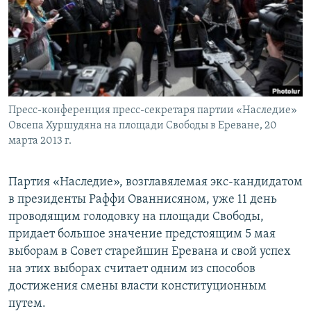
Հայերեն
English
Русский
Пресс-конференция пресс-секретаря партии «Наследие»
Все сайты Радио Азатутюн
Овсепа Хуршудяна на площади Свободы в Ереване, 20
марта 2013 г.
Партия «Наследие», возглавялемая экс-кандидатом
в президенты Раффи Ованнисяном, уже 11 день
проводящим голодовку на площади Свободы,
придает большое значение предстоящим 5 мая
выборам в Совет старейшин Еревана и свой успех
на этих выборах считает одним из способов
достижения смены власти конституционным
путем.