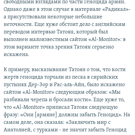
свободными взглядами по части Геноцида армян.
Однако даже в этом случае в материале «Радикал»-
а присутствовали некоторые небольшие
неточности. Еще хуже обстоит дело с английским
переводом интервью Татоян, который был
выполнен малоизвестным сайтом «Al-Monitor»: в
этом варианте точка зрения Татоян серьезно
искажена.
К примеру, высказывание Татоян о том, что кости
жертв геноцида торчали из песка в сирийских
пустынях Дер-Зор и Рас-аль-Айн, было искажено
сайтом «Al-Monitor» следующим образом: «Мы
разбивали черепа и бросали кости». Еще хуже то,
что «Al-Monitor» приписал Татоян следующую
фразу: «Они [армяне] должны забыть Геноцид». На
самом деле, она сказала: «Заключить мир с
Анатолией, с турками - не значит забыть Геноцид