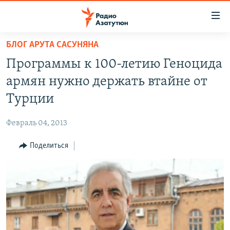
Ссылки
доступа
Перейти
БЛОГ АРУТА САСУНЯНА
к
ГЛАВНАЯ
Программы к 100-летию Геноцида
основному
НОВОСТИ
содержанию
армян нужно держать втайне от
ПОЛИТИКА
Перейти
Турции
к
ОБЩЕСТВО
основной
Февраль 04, 2013
ЭКОНОМИКА
навигации
Перейти
Поделиться
РЕГИОН
к
НАГОРНЫЙ КАРАБАХ
поиску
КУЛЬТУРА
СПОРТ
АРХИВ