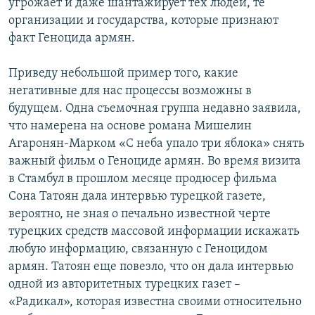
угрожает и даже шантажирует тех людей, те
организации и государства, которые признают
факт Геноцида армян.
Приведу небольшой пример того, какие
негативные для нас процессы возможны в
будущем. Одна съемочная группа недавно заявила,
что намерена на основе романа Мишелин
Агаронян-Марком «С неба упало три яблока» снять
важный фильм о Геноциде армян. Во время визита
в Стамбул в прошлом месяце продюсер фильма
Сона Татоян дала интервью турецкой газете,
вероятно, не зная о печально известной черте
турецких средств массовой информации искажать
любую информацию, связанную с Геноцидом
армян. Татоян еще повезло, что он дала интервью
одной из авторитетных турецких газет –
«Радикал», которая известна своими относительно