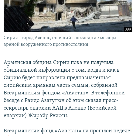
Հայերեն
English
Русский
Сирия - город Алеппо, ставший в последние месяцы
ареной вооруженного противостояния
Все сайты Радио Азатутюн
Армянская община Сирии пока не получила
официальной информации о том, когда и как в
Сирию будет направлена предназначенная
сирийским армянам часть суммы, собранной
Всеармянским фондом «Айастан». В телефонной
беседе с Раидо Азатутюн об этом сказал пресс-
секретарь епархии ААЦ в Алеппо (Берийской
епархии) Жирайр Реисян.
Всеармянский фонд «Айастан» на прошлой неделе