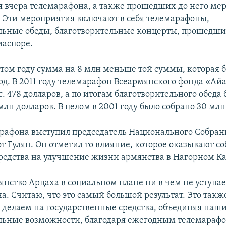
я вчера телемарафона, а также прошедших до него ме
в. Эти мероприятия включают в себя телемарафоны,
льные обеды, благотворительные концерты, прошедши
иаспоре.
этом году сумма на 8 млн меньше той суммы, которая 
од. В 2011 году телемарафон Всеармянского фонда «Айа
с. 478 долларов, а по итогам благотворительного обеда
лн долларов. В целом в 2001 году было собрано 30 млн
арафона выступил председатель Национального Собран
т Гулян. Он отметил то влияние, которое оказывают с
редства на улучшение жизни армянства в Нагорном Ка
янство Арцаха в социальном плане ни в чем не уступае
а. Считаю, что это самый большой результат. Это такж
ы делаем на государственные средства, объединяя наш
льные возможности, благодаря ежегодным телемараф