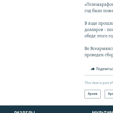
«Телемарафон
год было поже
В ходе прошл
долларов - п
обеде этого г
Во Всеармянс
проведен сбор
Поделить
This item is part of
Архив
Ар