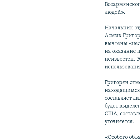
Всеармянског
людей».
Начальник от
Асмик Григор
вычтены «цел
на оказание 
неизвестен. 
использовани
Григорян отм
находящимся
составляет л
будет выделе
США, составля
уточняется.
«Особого объ