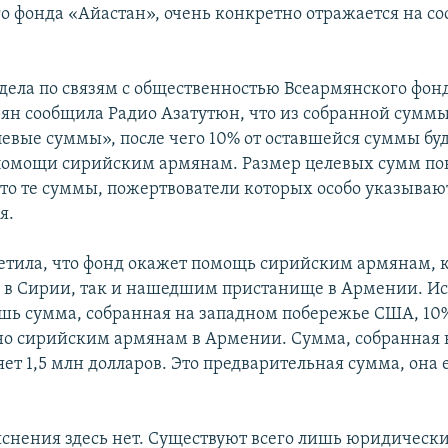
о фонда «Айастан», очень конкретно отражается на с
дела по связям с общественностью Всеармянского фон
ян сообщила Радио Азатутюн, что из собранной суммы
евые суммы», после чего 10% от оставшейся суммы бу
помощи сирийским армянам. Размер целевых сумм по
Это те суммы, пожертвователи которых особо указываю
я.
етила, что фонд окажет помощь сирийским армянам, 
 в Сирии, так и нашедшим пристанище в Армении. И
ишь сумма, собранная на западном побережье США, 10%
но сирийским армянам в Армении. Сумма, собранная в
ет 1,5 млн долларов. Это предварительная сумма, она
яснения здесь нет. Существуют всего лишь юридическ