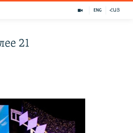
ENG
ՀԱՅ
лее 21