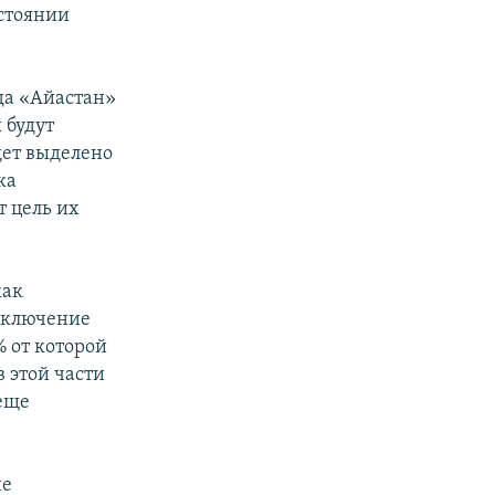
остоянии
да «Айастан»
 будут
дет выделено
ка
т цель их
как
сключение
 от которой
 этой части
 еще
ие