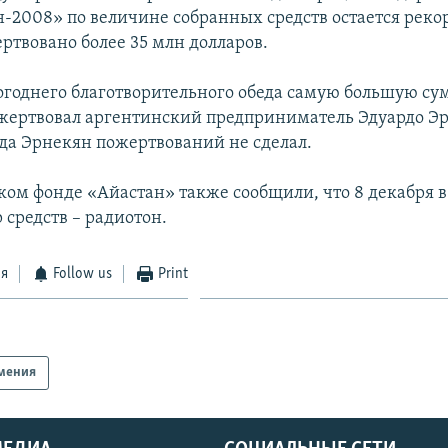
-2008» по величине собранных средств остается реко
ртвовано более 35 млн долларов.
огоднего благотворительного обеда самую большую сум
ожертвовал аргентинский предприниматель Эдуардо Э
ода Эрнекян пожертвований не сделал.
ком фонде «Айастан» также сообщили, что 8 декабря в
 средств – радиотон.
ся
Follow us
Print
мения