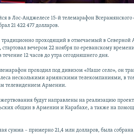
я в Лос-Анджелесе 15-й телемарафон Всерамянского
рал 21 422 477 долларов.
 традиционно проходящий в отмечаемый в Северной 
, стартовал вечером 22 ноября по ереванскому времен
 течение 12 часов до утра сегодняшнего дня.
телемарафон проходил под дивизом «Наше село», он тр
леса несколькими армянскими телекомпаниями, в то
м телевидением Армении.
пожертвования будут направлены на реализацию проект
ьских общин в Армении и Карабахе, а также на помо
ая сумма – примерно 21,4 млн долларов, была собрана 