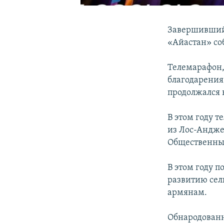
Завершившийс
«Айастан» соб
Телемарафон,
благодарения
продолжался в
В этом году 
из Лос-Андже
Общественны
В этом году 
развитию сел
армянам.
Обнародованн