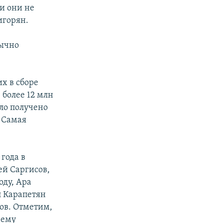
и они не
игорян.
бычно
х в сборе
 более 12 млн
ло получено
. Самая
года в
ей Саргисов,
оду, Ара
л Карапетян
ров. Отметим,
чему