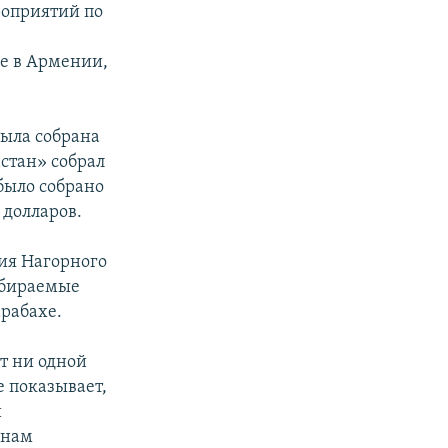
роприятий по
е в Армении,
была собрана
стан» собрал
 было собрано
 долларов.
ия Нагорного
обираемые
рабахе.
т ни одной
е показывает,
и
онам