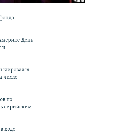
 фонда
Америке День
и и
анслировался
м числе
ов по
щь сирийским
в ходе