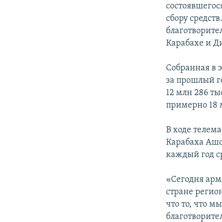
состоявшегос
сбору средст
благотворите
Карабахе и Д
Собранная в 
за прошлый г
12 млн 286 ты
примерно 18 м
В ходе телем
Карабаха Ашо
каждый год с
«Сегодня арм
стране регион
что то, что м
благотворите