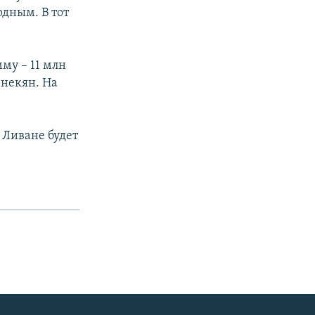
рдным. В тот
му – 11 млн
рнекян. На
 Ливане будет