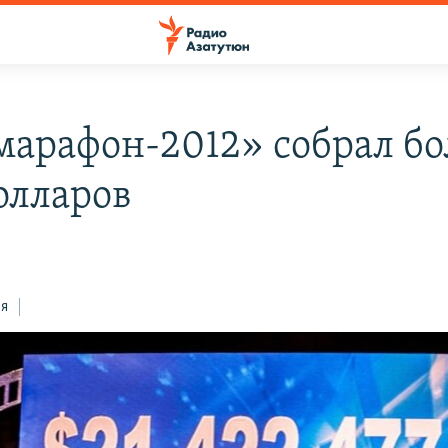
марафон-2012» собрал бо
олларов
ся