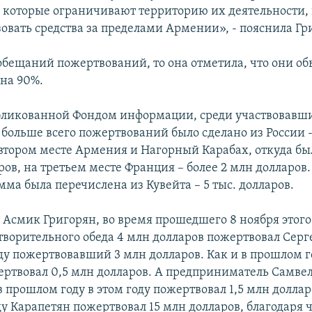
 которые ограничивают территорию их деятельности, 
зовать средства за пределами Армении», - пояснила Гр
 обещаний пожертвований, то она отметила, что они о
на 90%.
бликованной Фондом информации, среди участвовавши
 больше всего пожертвований было сделано из России -
 втором месте Армения и Нагорный Карабах, откуда бы
ров, на третьем месте Франция – более 2 млн долларов
ма была перечислена из Кувейта – 5 тыс. долларов.
 Асмик Григорян, во время прошедшего 8 ноября этого 
творительного обеда 4 млн долларов пожертвовал Серг
ду пожертвовавший 3 млн долларов. Как и в прошлом г
ртвовал 0,5 млн долларов. А предприниматель Самве
в прошлом году в этом году пожертвовал 1,5 млн долла
ду Карапетян пожертвовал 15 млн долларов, благодаря 