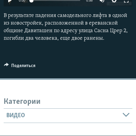
0:00
0:58
Հայերեն
В результате падения самодельного лифта в одной
English
из новостройек, расположенной в ереванской
общине Давиташен по адресу улица Сасна Црер 2,
Русский
погибли два человека, еще двое ранены.
Все сайты Радио Азатутюн
Поделиться
Категории
ВИДЕО