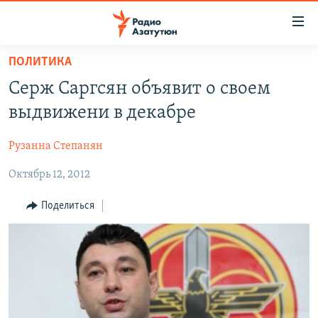
Ссылки
доступа
Перейти
ПОЛИТИКА
к
ГЛАВНАЯ
Серж Саргсян объявит о своем
основному
НОВОСТИ
содержанию
выдвижени в декабре
ПОЛИТИКА
Перейти
к
Рузанна Степанян
ОБЩЕСТВО
основной
Октябрь 12, 2012
ЭКОНОМИКА
навигации
Перейти
РЕГИОН
Поделиться
к
НАГОРНЫЙ КАРАБАХ
поиску
КУЛЬТУРА
СПОРТ
АРХИВ