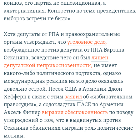
концов, его партия не оппозиционная, а
альтернативная. Конкретно по теме президентских
выборов встречи не было».
Хотя депутаты от РПА и правоохранительные
органы утверждают, что
уголовное дело,
возбужденное против депутата от ППА Вартана
Осканяна, вследствие чего он был
лишен
депутатской неприкосновенности,
не имеет
какого-либо политического подтекста, однако
международная реакция на это дело оказалась
довольно острой. Посол США в Армении Джон
Хефферн в связи с этим
заявил
об «избирательном
правосудии», а содокладчик ПАСЕ по Армении
Аксель Фишер
выразил обеспокоенность
по поводу
утверждений о том, что в выдвинутых против
Осканяна обвинениях сыграли роль политические
мотивы.