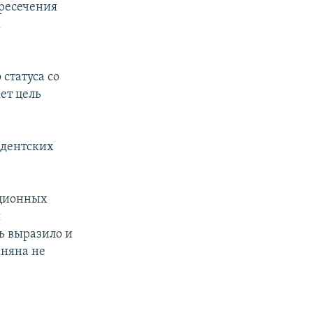
пресечения
м
 статуса со
ет цель
идентских
иционных
я
ь выразило и
аняна не