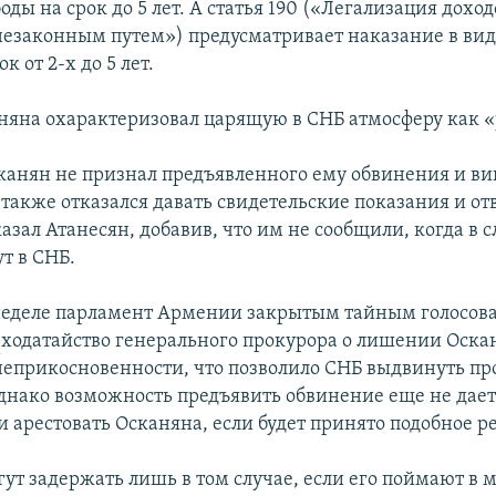
ды на срок до 5 лет. А статья 190 («Легализация доход
езаконным путем») предусматривает наказание в ви
к от 2-х до 5 лет.
няна охарактеризовал царящую в СНБ атмосферу как 
канян не признал предъявленного ему обвинения и в
 также отказался давать свидетельские показания и от
казал Атанесян, добавив, что им не сообщили, когда в
ут в СНБ.
неделе парламент Армении закрытым тайным голосов
л
ходатайство генерального прокурора о лишении Оска
неприкосновенности, что позволило СНБ выдвинуть пр
днако возможность предъявить обвинение еще не дает
и арестовать Осканяна, если будет принято подобное 
гут задержать лишь в том случае, если его поймают в 