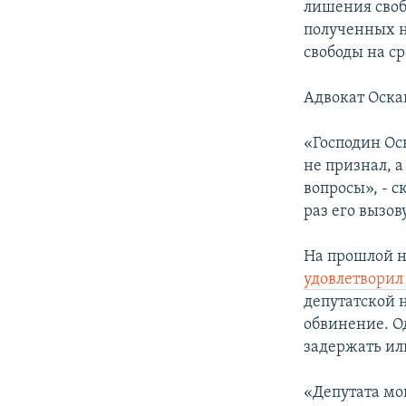
лишения свобо
полученных н
свободы на сро
Адвокат Оска
«Господин Ос
не признал, а
вопросы», - с
раз его вызов
На прошлой 
удовлетвори
депутатской 
обвинение. О
задержать ил
«Депутата мо