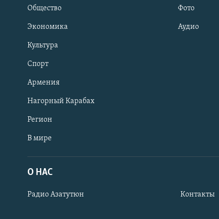
Общество
Фото
Экономика
Аудио
Культура
Спорт
Армения
Нагорный Карабах
Регион
В мире
Հայերեն
English
О НАС
Русский
Радио Азатутюн
Контакты
Все сайты Радио Азатутюн