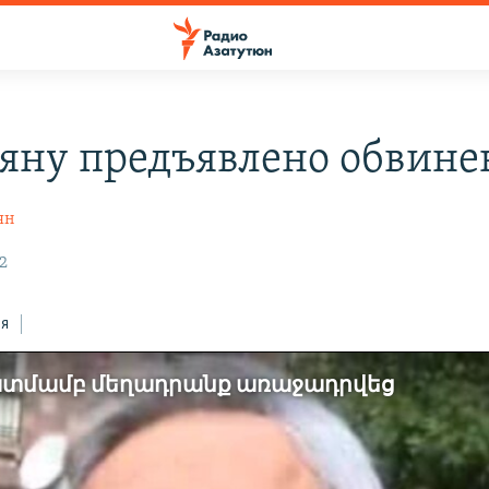
яну предъявлено обвине
ян
2
ся
ատմամբ մեղադրանք առաջադրվեց