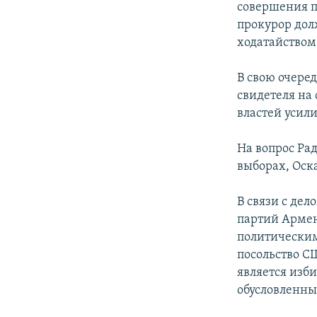
совершения п
прокурор дол
ходатайством»
В свою очеред
свидетеля на
властей усил
На вопрос Ра
выборах, Оск
В связи с де
партий Армен
политическим
посольство С
является изб
обусловленн