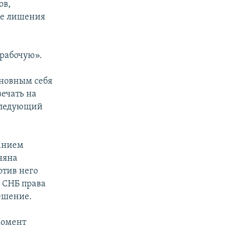
ов,
де лишения
«рабочую».
иновным себя
вечать на
 следующий
анием
няна
отив него
 СНБ права
решение.
момент