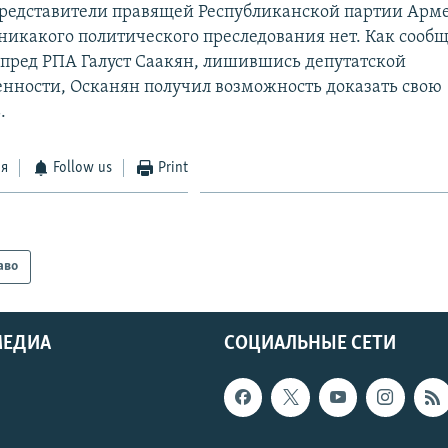
редставители правящей Республиканской партии Арм
 никакого политического преследования нет. Как сооб
пред РПА Галуст Саакян, лишившись депутатской
нности, Осканян получил возможность доказать свою
.
ся
Follow us
Print
аво
МЕДИА
СОЦИАЛЬНЫЕ СЕТИ