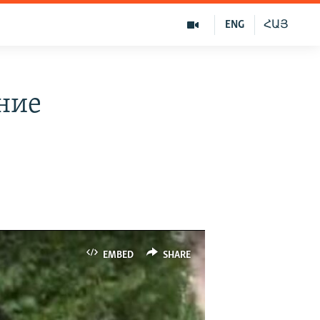
ENG
ՀԱՅ
ние
EMBED
SHARE