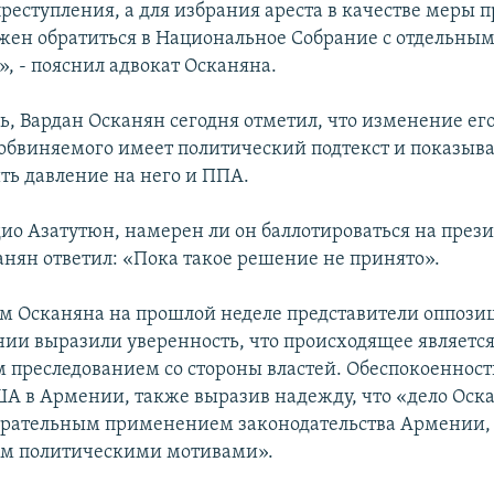
реступления, а для избрания ареста в качестве меры 
жен обратиться в Национальное Собрание с отдельны
, - пояснил адвокат Осканяна.
ь, Вардан Осканян сегодня отметил, что изменение его
 обвиняемого имеет политический подтекст и показыва
ить давление на него и ППА.
дио Азатутюн, намерен ли он баллотироваться на през
анян ответил: «Пока такое решение не принято».
лом Осканяна на прошлой неделе представители оппоз
ии выразили уверенность, что происходящее являетс
 преследованием со стороны властей. Обеспокоенност
ША в Армении, также выразив надежду, что «дело Оск
ирательным применением законодательства Армении,
ым политическими мотивами».