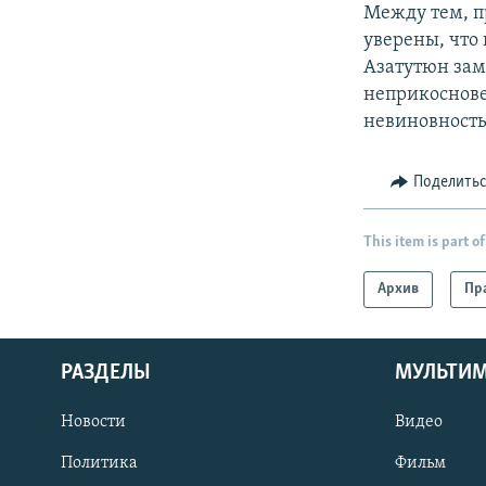
Между тем, п
уверены, что
Азатутюн зам
неприкоснове
невиновность
Поделить
This item is part of
Архив
Пр
РАЗДЕЛЫ
МУЛЬТИ
Новости
Видео
Политика
Фильм