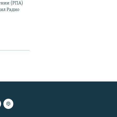
ении (РПА)
щил Радио