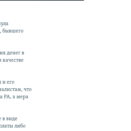
EMBED
SHARE
нула
, бывшего
я денег в
 качестве
 и его
алистам, что
а РА, а мера
 в виде
платы либо