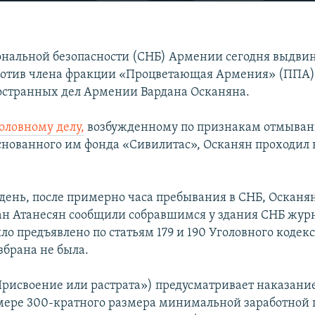
нальной безопасности (СНБ) Армении сегодня выдви
ротив члена фракции «Процветающая Армения» (ППА)
странных дел Армении Вардана Осканяна.
оловному делу,
возбужденному по признакам отмывани
нованного им фонда «Сивилитас», Осканян проходил в
лдень, после примерно часа пребывания в СНБ, Осканян
ан Атанесян сообщили собравшимся у здания СНБ журн
о предъявлено по статьям 179 и 190 Уголовного кодекс
збрана не была.
«Присвоение или растрата») предусматривает наказание
мере 300-кратного размера минимальной заработной 