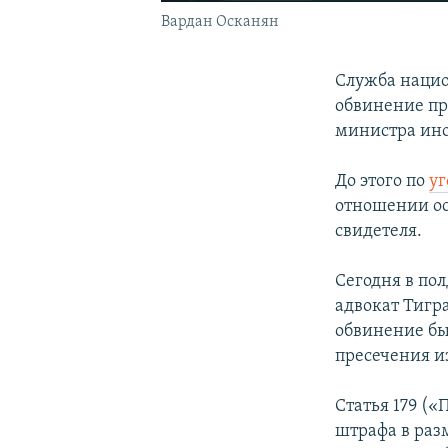
Вардан Осканян
Служба нацио
обвинение п
министра ино
До этого по
уг
отношении ос
свидетеля.
Сегодня в по
адвокат Тигр
обвинение был
пресечения и
Статья 179 (
штрафа в раз